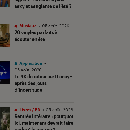
sexy et sanglante de l’été ?
Musique
•
05 août. 2026
20 vinyles parfaits à
écouter en été
Application
•
05 août. 2026
La 4K de retour sur Disney+
après des jours
d’incertitude
Livres / BD
•
05 août. 2026
Rentrée littéraire : pourquoi
Ici, maintenant devrait faire
parler à la rentrée ?