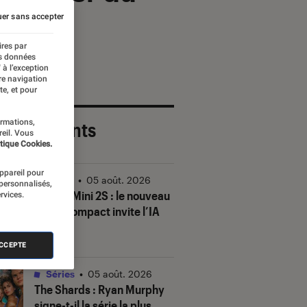
er sans accepter
ires par
es données
 à l’exception
re navigation
te, et pour
ormations,
 plus récents
reil. Vous
tique Cookies.
appareil pour
Vidéo
•
05 août. 2026
 personnalisés,
DJI Mic Mini 2S : le nouveau
rvices.
micro compact invite l’IA
à la fête
ACCEPTE
Séries
•
05 août. 2026
The Shards
: Ryan Murphy
signe-t-il la série la plus