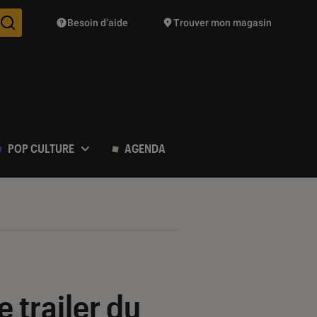
Besoin d’aide
Trouver mon magasin
Des suggestions de produits vont vous être proposées pendant vo
POP CULTURE
AGENDA
e trailer du