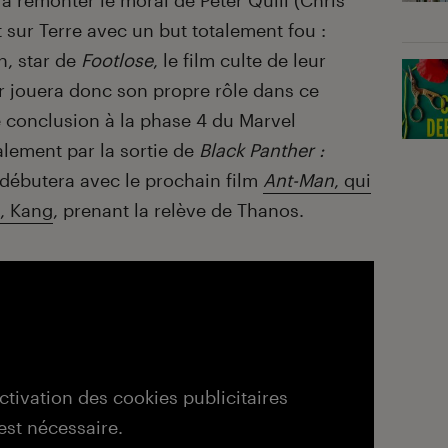
 à remonter le moral de Peter Quill (Chris
t sur Terre avec un but totalement fou :
n, star de
Footlose
, le film culte de leur
ur jouera donc son propre rôle dans ce
 de conclusion à la phase 4 du Marvel
lement par la sortie de
Black Panther :
 débutera avec le prochain film
Ant-Man
, qui
n, Kang
, prenant la relève de Thanos.
activation des cookies publicitaires
est nécessaire.