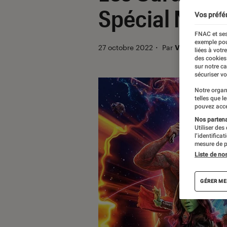
Spécial Noël 
Vos préfé
FNAC et ses
exemple pou
27 octobre 2022
・
Par
Vincent Oms
liées à votr
des cookies
sur notre c
sécuriser vo
Notre organ
telles que l
pouvez acce
Nos partenai
Utiliser des
l’identifica
mesure de p
Liste de no
GÉRER ME