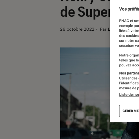
de Superman
Vos préfé
FNAC et ses
exemple pou
26 octobre 2022
・
Par
Lisa Muratore
liées à votr
des cookies
sur notre c
sécuriser vo
Notre organ
telles que l
pouvez acce
Nos partenai
Utiliser des
l’identifica
mesure de p
Liste de no
GÉRER ME