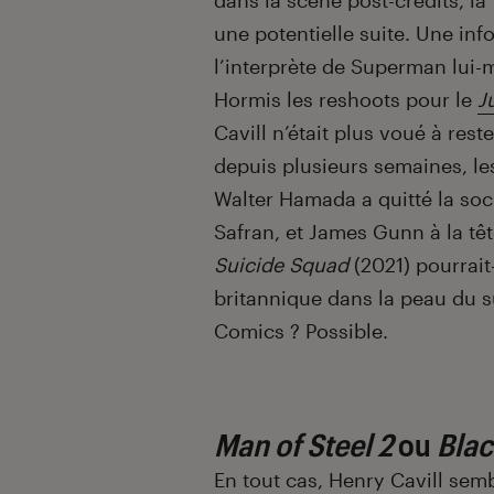
dans la scène post-crédits, la
une potentielle suite. Une in
l’interprète de Superman lui-
Hormis les reshoots pour le
J
Cavill n’était plus voué à re
depuis plusieurs semaines, l
Walter Hamada a quitté la soc
Safran, et James Gunn à la tê
Suicide Squad
(2021) pourrait-
britannique dans la peau du 
Comics ? Possible.
Man of Steel 2
ou
Blac
En tout cas, Henry Cavill semb