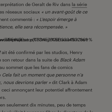
erprétation de Geralt de Riv dans
la série
ses réseaux sociaux
« un avant-goût de ce
ement commenté :
« L’espoir émerge à
ience, elle sera récompensée. »
https://twitter.com/HenryCavillNews/status/1584579066333495296?ref_src=twsrc%5Egoogle%7Ctwcamp%5Eserp%7Ctwgr%5Etweet%7Ctwtr%5Etrue
2
ait été confirmé par les studios, Henry
e son retour dans la suite de
Black Adam
 au sommet que les fans de comics
« Cela fait un moment que personne n’a
, nous devrions parler »
dit Clark à Adam
 ceci annonçant leur potentiel affrontement
rs.
 en seulement dix minutes, peu de temps