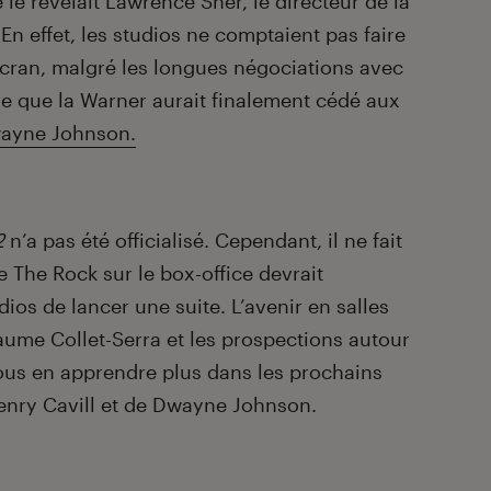
 le révélait Lawrence Sher, le directeur de la
 En effet, les studios ne comptaient pas faire
écran, malgré les longues négociations avec
ire que la Warner aurait finalement cédé aux
ayne Johnson.
2
n’a pas été officialisé. Cependant, il ne fait
 The Rock sur le box-office devrait
os de lancer une suite. L’avenir en salles
aume Collet-Serra et les prospections autour
us en apprendre plus dans les prochains
enry Cavill et de Dwayne Johnson.