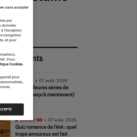
er sans accepter
ires par
es données
 à l’exception
re navigation
te, et pour
ormations,
 plus récents
reil. Vous
tique Cookies.
appareil pour
Séries
•
07 août. 2026
 personnalisés,
Les meilleures séries de
rvices.
2026 (jusqu’à maintenant)
ACCEPTE
Livres / BD
•
07 août. 2026
Quiz romance de l’été : quel
trope amoureux est fait