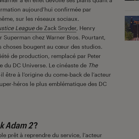
 Warner a en effet dévoilé ses plans quant à
formation aujourd’hui confirmée par
même, sur les réseaux sociaux.
ustice League
de Zack Snyder
, Henry
ster Superman chez Warner Bros. Pourtant,
es choses bougent au cœur des studios.
iété de production, remplacé par Peter
te du DC Universe. Le cinéaste de
The
il être à l’origine du come-back de l’acteur
super-héros le plus emblématique des DC
k Adam 2
?
le prêt à reprendre du service, l’acteur