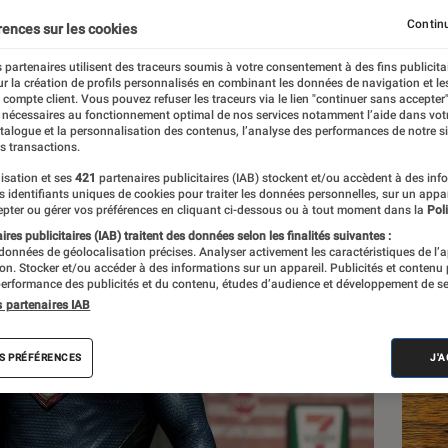
Continu
rences sur les cookies
 partenaires utilisent des traceurs soumis à votre consentement à des fins publicita
r la création de profils personnalisés en combinant les données de navigation et l
e compte client. Vous pouvez refuser les traceurs via le lien "continuer sans accepter"
 nécessaires au fonctionnement optimal de nos services notamment l’aide dans vot
atalogue et la personnalisation des contenus, l’analyse des performances de notre si
s transactions.
isation et ses
421
partenaires publicitaires (IAB) stockent et/ou accèdent à des inf
Les
es identifiants uniques de cookies pour traiter les données personnelles, sur un appa
pter ou gérer vos préférences en cliquant ci-dessous ou à tout moment dans la
Poli
res publicitaires (IAB) traitent des données selon les finalités suivantes :
 données de géolocalisation précises. Analyser activement les caractéristiques de l’
tion. Stocker et/ou accéder à des informations sur un appareil. Publicités et contenu
erformance des publicités et du contenu, études d’audience et développement de se
s partenaires IAB
S PRÉFÉRENCES
J'