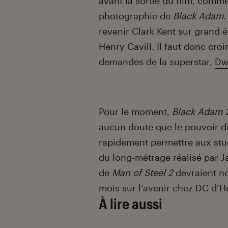
avant la sortie du film, comme
photographie de
Black Adam
.
revenir Clark Kent sur grand 
Henry Cavill. Il faut donc cro
demandes de la superstar,
Dw
Pour le moment,
Black Adam 
aucun doute que le pouvoir de
rapidement permettre aux studi
du long-métrage réalisé par J
de
Man of Steel 2
devraient no
mois sur l’avenir chez DC d’H
À lire aussi