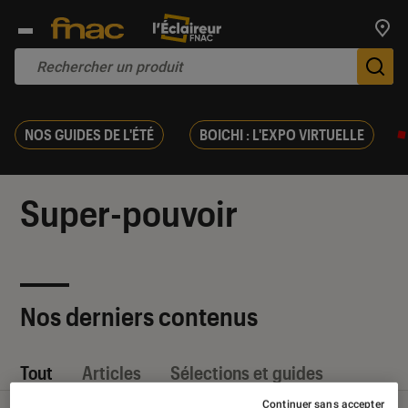
Trouv
De
NOS GUIDES DE L'ÉTÉ
BOICHI : L'EXPO VIRTUELLE
Super-pouvoir
Nos derniers contenus
Tout
Articles
Sélections et guides
Continuer sans accepter