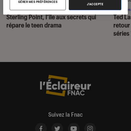
GÉRER MES PRÉFÉRENCES
J'ACCEPTE
Séries
•
05 août. 2026
Séries
Sterling Point
, l’île aux secrets qui
Ted L
répare le teen drama
retour
séries
Suivez la Fnac