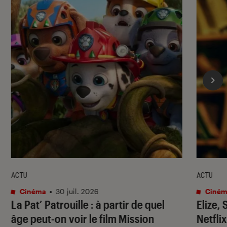
ACTU
ACTU
Cinéma
•
30 juil. 2026
Ciném
La Pat’ Patrouille
: à partir de quel
Elize,
âge peut-on voir le film
Mission
Netflix