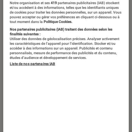
Notre organisation et ses
419
partenaires publicitaires (IAB) stockent
clones de Superman, inaugure le bal
et/ou accèdent à des informations, telles que les identifiants uniques
de cookies pour traiter les données personnelles, sur un appareil. Vous
2019 des adaptations
pouvez accepter ou gérer vos préférences en cliquant ci-dessous ou à
tout moment dans la
Politique Cookies.
cinématographiques de comic-books.
Nos partenaires publicitaires (IAB) traitent des données selon les
Chez DC comme chez Marvel, l’année
finalités suivantes :
Utiliser des données de géolocalisation précises. Analyser activement
s’annonce chargée, avec le retour de
les caractéristiques de l’appareil pour l’identification. Stocker et/ou
accéder à des informations sur un appareil. Publicités et contenu
plusieurs grands héros et l’arrivée de
personnalisés, mesure de performance des publicités et du contenu,
études d’audience et développement de services.
petits nouveaux. On fait le point sur
Liste de nos partenaires IAB
les sorties à venir ces vingt-quatre
prochains mois.
Reign of the Supermen
Faisant suite à
La Mort de Superman
, sorti en
2018,
Reign of the Supermen
sera le trente-
troisième film d’animation de l’univers DC. On