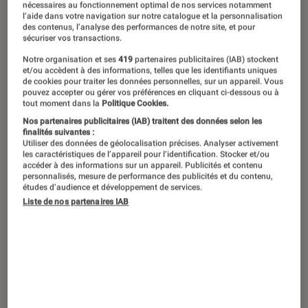
nécessaires au fonctionnement optimal de nos services notamment
l’aide dans votre navigation sur notre catalogue et la personnalisation
L’Éclaireur
a sélectionné pour vous
des contenus, l’analyse des performances de notre site, et pour
sécuriser vos transactions.
sept livres de cuisine réconfortante
Notre organisation et ses
419
partenaires publicitaires (IAB) stockent
pour une entrée en douceur dans la
et/ou accèdent à des informations, telles que les identifiants uniques
de cookies pour traiter les données personnelles, sur un appareil. Vous
saison du cocooning.
pouvez accepter ou gérer vos préférences en cliquant ci-dessous ou à
tout moment dans la
Politique Cookies.
Nos partenaires publicitaires (IAB) traitent des données selon les
finalités suivantes :
Introduction
À mi-chemin entre le beau livre et le guide
Utiliser des données de géolocalisation précises. Analyser activement
les caractéristiques de l’appareil pour l’identification. Stocker et/ou
pratique, le livre de cuisine reste un
accéder à des informations sur un appareil. Publicités et contenu
personnalisés, mesure de performance des publicités et du contenu,
incontournable de nos étagères malgré le
études d’audience et développement de services.
Liste de nos partenaires IAB
foisonnement de recettes en accès libre sur
Internet. Ces sept livres automnaux vont vous
aider à accorder vos fourneaux à la météo, au
froid qui arrive et aux journées qui
raccourcissent.