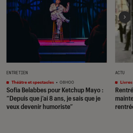
ENTRETIEN
ACTU
Théâtre et spectacles
•
08H00
Livres
Sofia Belabbes pour
Ketchup Mayo
:
Rentrée
“Depuis que j’ai 8 ans, je sais que je
mainte
veux devenir humoriste”
rentré