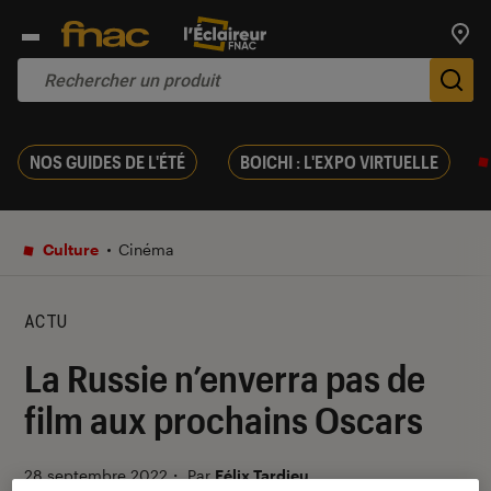
Trouv
De
NOS GUIDES DE L'ÉTÉ
BOICHI : L'EXPO VIRTUELLE
Culture
Cinéma
ACTU
La Russie n’enverra pas de
film aux prochains Oscars
28 septembre 2022
・
Par
Félix Tardieu