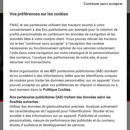
Continuer sans accepter
Vos préférences sur les cookies
FNAC et ses partenaires utilisent des traceurs soumis à votre
consentement à des fins publicitaires par exemple pour la création de
profils personnalisés en combinant les données de navigation et les
données liées à votre compte client. Vous pouvez refuser les traceurs
via le lien "continuer sans accepter" à l’exception des cookies
nécessaires au fonctionnement optimal de nos services notamment
l’aide dans votre navigation sur notre catalogue et la personnalisation
des contenus, l’analyse des performances de notre site, et pour
sécuriser vos transactions.
Notre organisation et ses
421
partenaires publicitaires (IAB) stockent
et/ou accèdent à des informations, telles que les identifiants uniques
de cookies pour traiter les données personnelles, sur un appareil. Vous
pouvez accepter ou gérer vos préférences en cliquant ci-dessous ou à
tout moment dans la
Politique Cookies.
Nos partenaires publicitaires (IAB) traitent des données selon les
finalités suivantes :
Utiliser des données de géolocalisation précises. Analyser activement
Faute d'amour (2017) de Andrey Zvyagintsev, dernier film
les caractéristiques de l’appareil pour l’identification. Stocker et/ou
russe à avoir été nommé à l'Oscar du meilleur long-métrage
accéder à des informations sur un appareil. Publicités et contenu
personnalisés, mesure de performance des publicités et du contenu,
international
©Pyramide Distribution
études d’audience et développement de services.