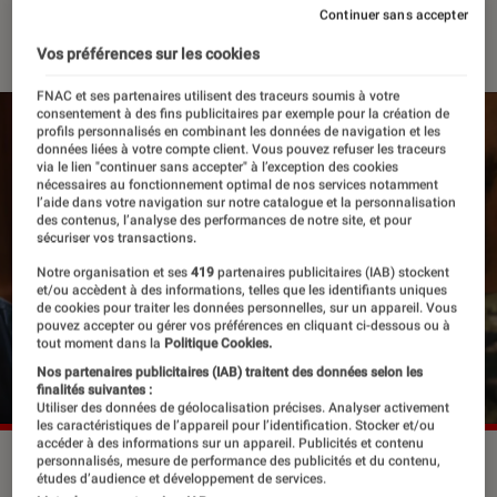
Continuer sans accepter
26 septembre 2022
・
Par
Félix Tardieu
Vos préférences sur les cookies
FNAC et ses partenaires utilisent des traceurs soumis à votre
consentement à des fins publicitaires par exemple pour la création de
profils personnalisés en combinant les données de navigation et les
données liées à votre compte client. Vous pouvez refuser les traceurs
via le lien "continuer sans accepter" à l’exception des cookies
nécessaires au fonctionnement optimal de nos services notamment
l’aide dans votre navigation sur notre catalogue et la personnalisation
des contenus, l’analyse des performances de notre site, et pour
sécuriser vos transactions.
Notre organisation et ses
419
partenaires publicitaires (IAB) stockent
et/ou accèdent à des informations, telles que les identifiants uniques
de cookies pour traiter les données personnelles, sur un appareil. Vous
pouvez accepter ou gérer vos préférences en cliquant ci-dessous ou à
tout moment dans la
Politique Cookies.
Nos partenaires publicitaires (IAB) traitent des données selon les
finalités suivantes :
Utiliser des données de géolocalisation précises. Analyser activement
les caractéristiques de l’appareil pour l’identification. Stocker et/ou
accéder à des informations sur un appareil. Publicités et contenu
Kayije Kagame et Thomas De Pourquery dans "Saint-Omer",
personnalisés, mesure de performance des publicités et du contenu,
études d’audience et développement de services.
en salles le 23 novembre prochain
©SRAB FILMS ARTE