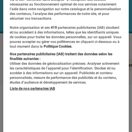
nécessaires au fonctionnement optimal de nos services notamment
l’aide dans votre navigation sur notre catalogue et la personnalisation
des contenus, l’analyse des performances de notre site, et pour
sécuriser vos transactions.
Notre organisation et ses
419
partenaires publicitaires (IAB) stockent
et/ou accèdent à des informations, telles que les identifiants uniques
de cookies pour traiter les données personnelles, sur un appareil. Vous
NOTHING phone (4a)
©Labo Fnac
pouvez accepter ou gérer vos préférences en cliquant ci-dessous ou à
tout moment dans la
Politique Cookies.
Nos partenaires publicitaires (IAB) traitent des données selon les
finalités suivantes :
Utiliser des données de géolocalisation précises. Analyser activement
En résumé
Notre test détaillé
Conclusio
les caractéristiques de l’appareil pour l’identification. Stocker et/ou
accéder à des informations sur un appareil. Publicités et contenu
personnalisés, mesure de performance des publicités et du contenu,
études d’audience et développement de services.
Liste de nos partenaires IAB
En résumé
NOTE LABOFNAC
Noté 4 étoiles sur 5