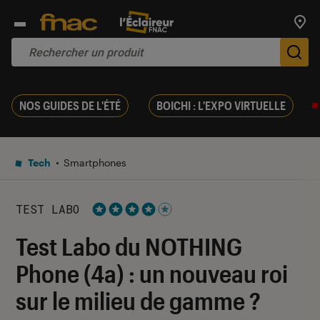
Trouv
De
NOS GUIDES DE L'ÉTÉ
BOICHI : L'EXPO VIRTUELLE
Tech
Smartphones
TEST LABO
Noté 4 étoiles sur 5
Test Labo du NOTHING
Phone (4a) : un nouveau roi
sur le milieu de gamme ?