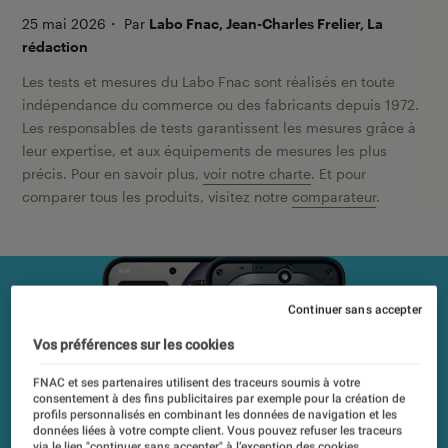
25 mai 2026
・
Par
Labo Fnac, Jean-Charles Frelier, La
rédaction
Les tests et mesures du Labo Fnac sont réalisés en toute
indépendance du commerce ou des fabricants depuis 1972.
Les responsables de tests garantissent les mesures grâce à
leur expertise, et aux équipements de mesures les plus
précis. Pour en savoir plus,
voir notre charte
. Et pour
comparer tous les produits, visitez notre
comparateur
.
Continuer sans accepter
Vos préférences sur les cookies
FNAC et ses partenaires utilisent des traceurs soumis à votre
consentement à des fins publicitaires par exemple pour la création de
profils personnalisés en combinant les données de navigation et les
données liées à votre compte client. Vous pouvez refuser les traceurs
via le lien "continuer sans accepter" à l’exception des cookies