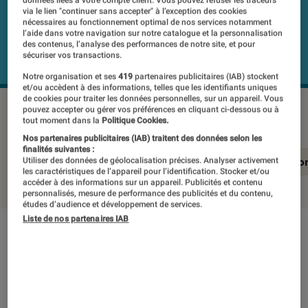
données liées à votre compte client. Vous pouvez refuser les traceurs
via le lien "continuer sans accepter" à l’exception des cookies
nécessaires au fonctionnement optimal de nos services notamment
l’aide dans votre navigation sur notre catalogue et la personnalisation
des contenus, l’analyse des performances de notre site, et pour
sécuriser vos transactions.
Notre organisation et ses
419
partenaires publicitaires (IAB) stockent
et/ou accèdent à des informations, telles que les identifiants uniques
de cookies pour traiter les données personnelles, sur un appareil. Vous
SAMSUNG Galaxy S24 FE
©Labo Fnac
pouvez accepter ou gérer vos préférences en cliquant ci-dessous ou à
tout moment dans la
Politique Cookies.
Nos partenaires publicitaires (IAB) traitent des données selon les
finalités suivantes :
En résumé
Notre test détaillé
Conclusio
Utiliser des données de géolocalisation précises. Analyser activement
les caractéristiques de l’appareil pour l’identification. Stocker et/ou
accéder à des informations sur un appareil. Publicités et contenu
personnalisés, mesure de performance des publicités et du contenu,
études d’audience et développement de services.
Liste de nos partenaires IAB
En résumé
NOTE LABOFNAC
Noté 2 étoiles sur 5