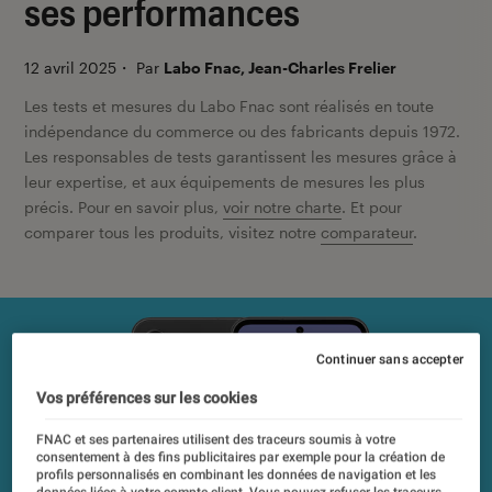
ses performances
12 avril 2025
・
Par
Labo Fnac, Jean-Charles Frelier
Les tests et mesures du Labo Fnac sont réalisés en toute
indépendance du commerce ou des fabricants depuis 1972.
Les responsables de tests garantissent les mesures grâce à
leur expertise, et aux équipements de mesures les plus
précis. Pour en savoir plus,
voir notre charte
. Et pour
comparer tous les produits, visitez notre
comparateur
.
Continuer sans accepter
Vos préférences sur les cookies
FNAC et ses partenaires utilisent des traceurs soumis à votre
consentement à des fins publicitaires par exemple pour la création de
profils personnalisés en combinant les données de navigation et les