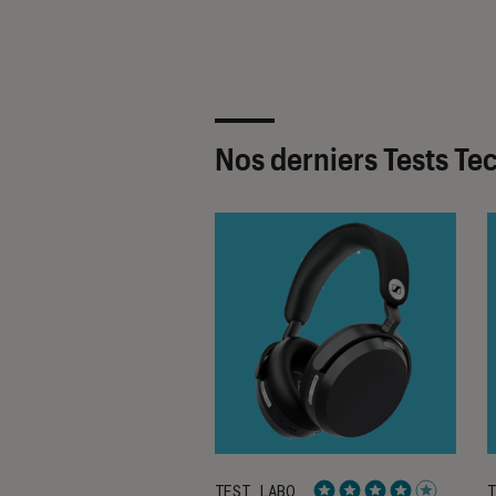
Nos derniers Tests Te
ABO
TEST LABO
T