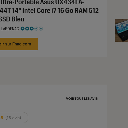
Ultra-Portable Asus UX434FA-
44T 14" Intel Core i7 16 Go RAM 512
SSD Bleu
 LABOFNAC
 3 étoiles sur 5
oir sur Fnac.com
VOIR TOUS LES AVIS
.5
(16 avis)