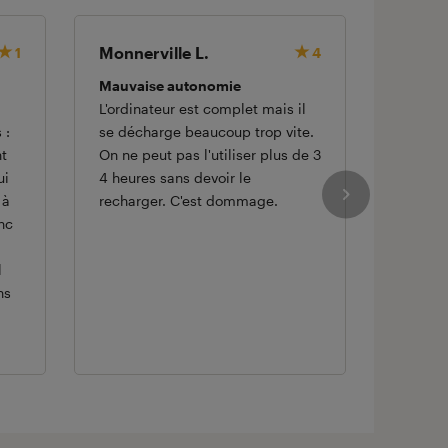
Monnerville L.
ISABE
1
4
Mauvaise autonomie
Très b
L'ordinateur est complet mais il
J’utilis
 :
se décharge beaucoup trop vite.
perso, 
nt
On ne peut pas l'utiliser plus de 3
achat. 
ui
4 heures sans devoir le
n’ai pa
 à
recharger. C'est dommage.
ses fon
nc
l
ns