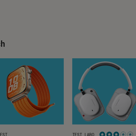
ch
EST
TEST LABO