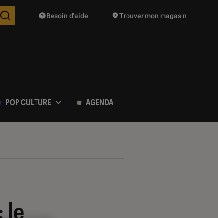
Besoin d’aide
Trouver mon magasin
Des suggestions de produits vont vous être proposées pendant vo
POP CULTURE
AGENDA
 le