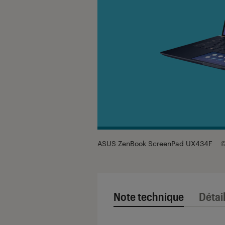
ASUS ZenBook ScreenPad UX434F
©
Note technique
Détai