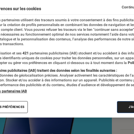
 au rendez-vous, mais 
Continu
rences sur les cookies
 partenaires utilisent des traceurs soumis à votre consentement à des fins publicita
mitée
r la création de profils personnalisés en combinant les données de navigation et l
e compte client. Vous pouvez refuser les traceurs via le lien "continuer sans accepter"
 nécessaires au fonctionnement optimal de nos services notamment l’aide dans vot
atalogue et la personnalisation des contenus, l’analyse des performances de notre si
s transactions.
nt réalisés en toute indépendance du commerce ou des fabricants de
isation et ses
421
partenaires publicitaires (IAB) stockent et/ou accèdent à des inf
es identifiants uniques de cookies pour traiter les données personnelles, sur un appa
expertise, et aux équipements de mesures les plus précis. Pour en s
pter ou gérer vos préférences en cliquant ci-dessous ou à tout moment dans la
Poli
tre
comparateur
.
res publicitaires (IAB) traitent des données selon les finalités suivantes :
 données de géolocalisation précises. Analyser activement les caractéristiques de l’
tion. Stocker et/ou accéder à des informations sur un appareil. Publicités et contenu
erformance des publicités et du contenu, études d’audience et développement de se
s partenaires IAB
Nos
Ord
S PRÉFÉRENCES
J'
VOIR T