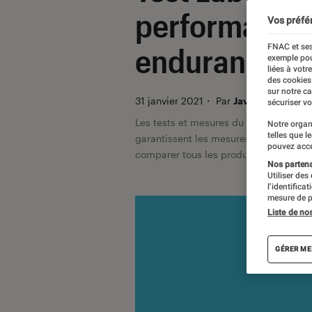
performances
Vos préfé
FNAC et ses
endurance li
exemple pou
liées à votr
des cookies
sur notre c
31 janvier 2021
・
Par
Javare Traoré
sécuriser vo
Les tests et mesures du Labo Fnac so
Notre organ
telles que l
garantissent les mesures grâce à leur 
pouvez acce
comparer tous les produits, visitez no
Nos partenai
Utiliser des
l’identifica
mesure de p
Liste de no
GÉRER ME