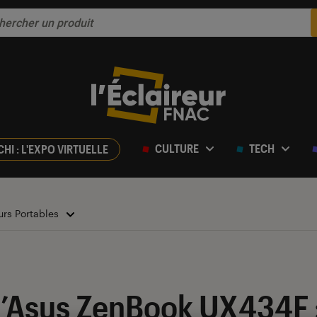
CULTURE
TECH
CHI : L'EXPO VIRTUELLE
urs Portables
ur 5
l’Asus ZenBook UX434F :