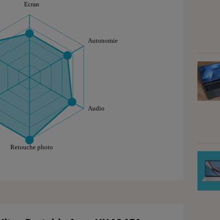
aphique sont à retrouver dans l'onglet "Détail des so