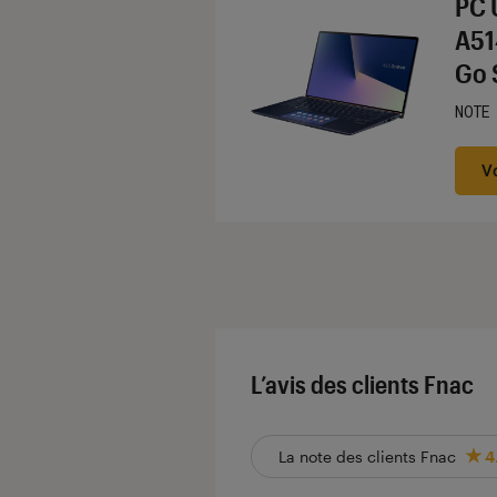
PC 
A51
Go 
NOTE
Noté
V
L’avis des clients Fnac
La note des clients Fnac
4