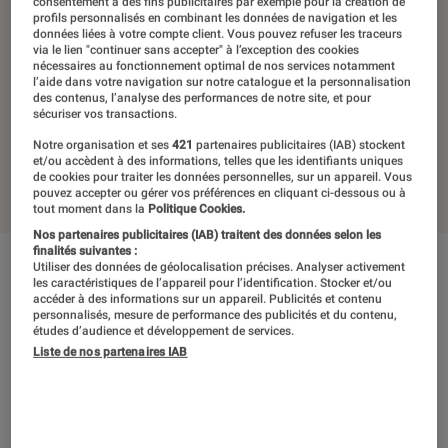
consentement à des fins publicitaires par exemple pour la création de
profils personnalisés en combinant les données de navigation et les
31 janvier 2021
・
Par
Javare Traoré
données liées à votre compte client. Vous pouvez refuser les traceurs
via le lien "continuer sans accepter" à l’exception des cookies
Les tests et mesures du Labo Fnac sont réalisés en toute
nécessaires au fonctionnement optimal de nos services notamment
indépendance du commerce ou des fabricants depuis 1972.
l’aide dans votre navigation sur notre catalogue et la personnalisation
des contenus, l’analyse des performances de notre site, et pour
Les responsables de tests garantissent les mesures grâce à
sécuriser vos transactions.
leur expertise, et aux équipements de mesures les plus
Notre organisation et ses
421
partenaires publicitaires (IAB) stockent
précis. Pour en savoir plus,
voir notre charte
. Et pour
et/ou accèdent à des informations, telles que les identifiants uniques
comparer tous les produits, visitez notre
comparateur
.
de cookies pour traiter les données personnelles, sur un appareil. Vous
pouvez accepter ou gérer vos préférences en cliquant ci-dessous ou à
tout moment dans la
Politique Cookies.
Nos partenaires publicitaires (IAB) traitent des données selon les
finalités suivantes :
Utiliser des données de géolocalisation précises. Analyser activement
Note technique
Détail des sous notes
les caractéristiques de l’appareil pour l’identification. Stocker et/ou
accéder à des informations sur un appareil. Publicités et contenu
personnalisés, mesure de performance des publicités et du contenu,
études d’audience et développement de services.
Note technique
Liste de nos partenaires IAB