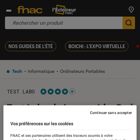
Trouv
De
NOS GUIDES DE L'ÉTÉ
BOICHI : L'EXPO VIRTUELLE
Tech
Informatique
Ordinateurs Portables
TEST LABO
Noté 4 étoiles sur 5
Test Labo du Lenovo IdeaPad
Continuer sans accepter
3 : un PC abordable à la
Vos préférences sur les cookies
définition limitée
FNAC et ses partenaires utilisent des traceurs soumis à votre