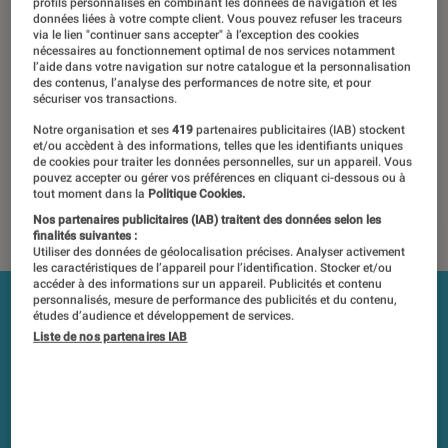
décevant
profils personnalisés en combinant les données de navigation et les
données liées à votre compte client. Vous pouvez refuser les traceurs
via le lien "continuer sans accepter" à l’exception des cookies
nécessaires au fonctionnement optimal de nos services notamment
14 novembre 2019
・
Par
Javare Traoré
l’aide dans votre navigation sur notre catalogue et la personnalisation
des contenus, l’analyse des performances de notre site, et pour
Les tests et mesures du Labo Fnac sont réalisés en toute
sécuriser vos transactions.
indépendance du commerce ou des fabricants depuis 1972.
Notre organisation et ses
419
partenaires publicitaires (IAB) stockent
Les responsables de tests garantissent les mesures grâce à
et/ou accèdent à des informations, telles que les identifiants uniques
de cookies pour traiter les données personnelles, sur un appareil. Vous
leur expertise, et aux équipements de mesures les plus
pouvez accepter ou gérer vos préférences en cliquant ci-dessous ou à
précis. Pour en savoir plus,
voir notre charte
. Et pour
tout moment dans la
Politique Cookies.
comparer tous les produits, visitez notre
comparateur
.
Nos partenaires publicitaires (IAB) traitent des données selon les
finalités suivantes :
Utiliser des données de géolocalisation précises. Analyser activement
les caractéristiques de l’appareil pour l’identification. Stocker et/ou
accéder à des informations sur un appareil. Publicités et contenu
personnalisés, mesure de performance des publicités et du contenu,
études d’audience et développement de services.
Liste de nos partenaires IAB