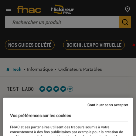
Trouv
De
NOS GUIDES DE L'ÉTÉ
BOICHI : L'EXPO VIRTUELLE
Tech
Informatique
Ordinateurs Portables
TEST LABO
Noté 4 étoiles sur 5
Test Labo de l’Acer Swift 3
Continuer sans accepter
SF314-56G-771Y : un PC
Vos préférences sur les cookies
performant, malgré un écran
FNAC et ses partenaires utilisent des traceurs soumis à votre
consentement à des fins publicitaires par exemple pour la création de