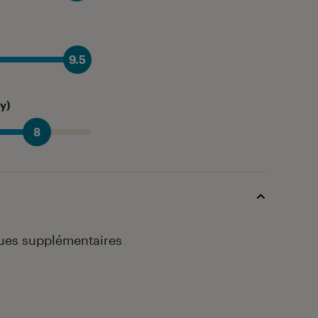
9.5
y)
8
ques supplémentaires