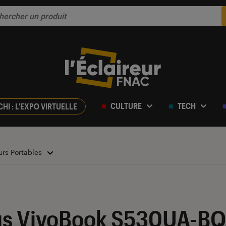
CULTURE
TECH
CHI : L'EXPO VIRTUELLE
urs Portables
ur 5
us VivoBook S530UA-BQ2