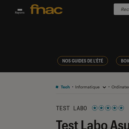
Rayons
NOS GUIDES DE L'ÉTÉ
BOI
Tech
Informatique
Ordinate
TEST LABO
Noté 5 étoiles s
Test Labo As