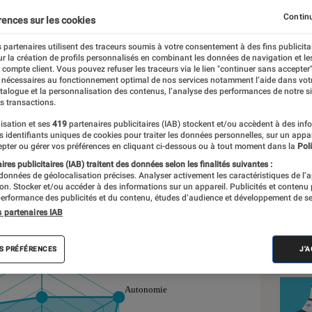
à revendre
Continu
rences sur les cookies
 partenaires utilisent des traceurs soumis à votre consentement à des fins publicita
r la création de profils personnalisés en combinant les données de navigation et l
e compte client. Vous pouvez refuser les traceurs via le lien "continuer sans accepter"
 nécessaires au fonctionnement optimal de nos services notamment l’aide dans vot
nt réalisés en toute indépendance du commerce ou des fabricants de
atalogue et la personnalisation des contenus, l’analyse des performances de notre si
expertise, et aux équipements de mesures les plus précis. Pour en s
s transactions.
tre
comparateur
.
isation et ses
419
partenaires publicitaires (IAB) stockent et/ou accèdent à des inf
es identifiants uniques de cookies pour traiter les données personnelles, sur un appa
pter ou gérer vos préférences en cliquant ci-dessous ou à tout moment dans la
Poli
res publicitaires (IAB) traitent des données selon les finalités suivantes :
 données de géolocalisation précises. Analyser activement les caractéristiques de l’
Nos
tion. Stocker et/ou accéder à des informations sur un appareil. Publicités et contenu
l des sous notes
erformance des publicités et du contenu, études d’audience et développement de se
Ord
s partenaires IAB
VOIR T
S PRÉFÉRENCES
J'