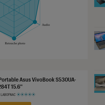
aphique sont à retrouver dans l'onglet "Détail des so
Portable Asus VivoBook S530UA-
84T 15.6''
 LABOFNAC
 5 étoiles sur 5