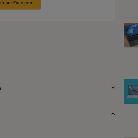
oir sur Fnac.com
s