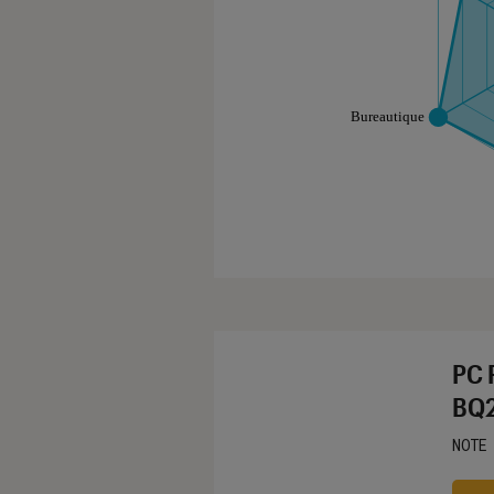
Les notes de ce gr
PC 
BQ2
NOTE
Noté