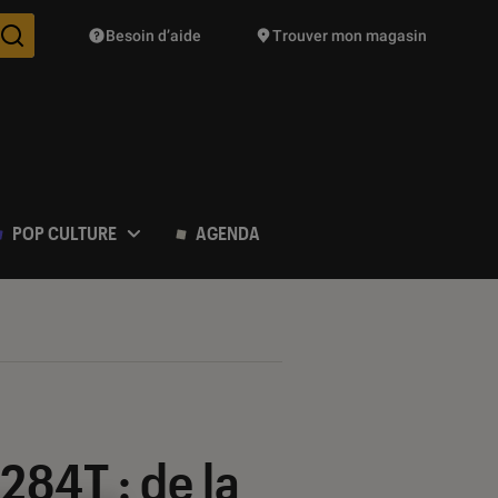
Besoin d’aide
Trouver mon magasin
Des suggestions de produits vont vous être proposées pendant vo
POP CULTURE
AGENDA
84T : de la