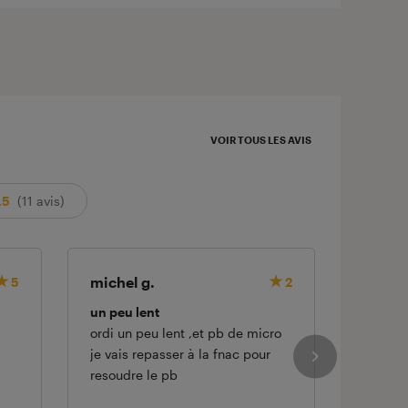
VOIR TOUS LES AVIS
.5
(11 avis)
michel g.
Jacque
5
2
un peu lent
il me c
ordi un peu lent ,et pb de micro
le temp
je vais repasser à la fnac pour
nouvell
resoudre le pb
encore 
semble 