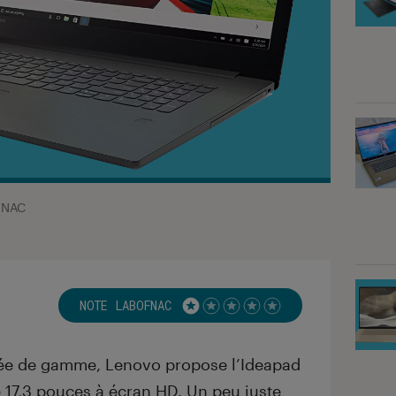
FNAC
NOTE LABOFNAC
Noté 1 étoiles sur 5
trée de gamme, Lenovo propose l’Ideapad
 17,3 pouces à écran HD. Un peu juste