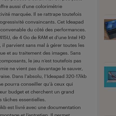
uffre aussi d’une colorimétrie
tivité marquée. Il se rattrape toutefois
rogressivité convaincants. Cet Ideapad
s convenable du côté des performances.
415U, de 4 Go de RAM et d’une Intel HD
il parvient sans mal à gérer toutes les
que et au traitement des images. Sans
composants, le jeu n’est toutefois pas
omie ne vient pas davantage le sauver,
aise. Dans l’absolu, l’Ideapad 320-17ikb
ne pourra conseiller qu’à ceux qui
 leur budget et cherchent un grand
s tâches essentielles.
ikb est livré avec une documentation
ontage et l’entretien. Il permet