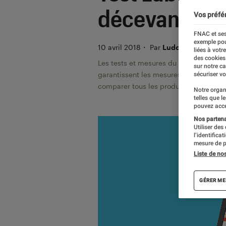
décevant, ma
Vos préfé
FNAC et ses
exemple pou
10 avril 2018
・
Par
Ludovic Pierillas, 
liées à votr
des cookies
Les tests et mesures du Labo Fnac so
sur notre c
garantissent les mesures grâce à leur 
sécuriser vo
comparer tous les produits, visitez no
Notre organ
telles que l
pouvez acce
Nos partenai
Utiliser des
l’identifica
mesure de p
Liste de no
GÉRER ME