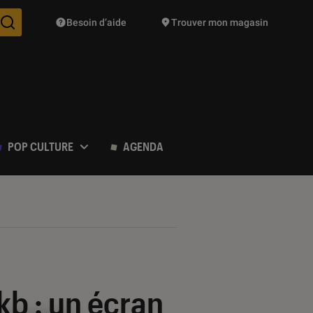
Besoin d’aide
Trouver mon magasin
Des suggestions de produits vont vous être proposées pendant vo
POP CULTURE
AGENDA
b : un écran