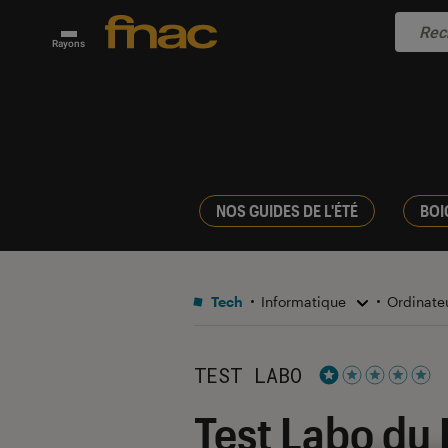
Rayons
NOS GUIDES DE L'ÉTÉ
BOI
Tech
Informatique
Ordinate
TEST LABO
Noté 1 étoiles su
Test Labo du 