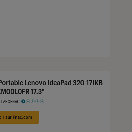
Portable Lenovo IdeaPad 320-17IKB
M00L0FR 17.3"
 LABOFNAC
 1 étoiles sur 5
oir sur Fnac.com