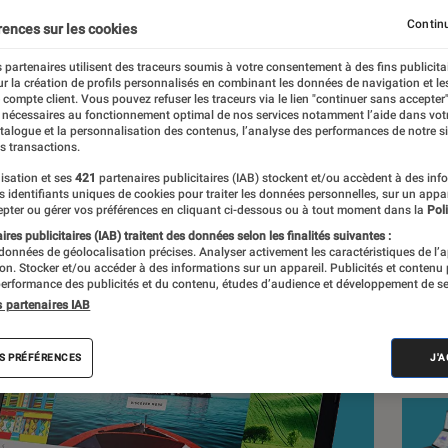
is des performances co
Continu
rences sur les cookies
 partenaires utilisent des traceurs soumis à votre consentement à des fins publicita
r la création de profils personnalisés en combinant les données de navigation et l
Lionel Costa
e compte client. Vous pouvez refuser les traceurs via le lien "continuer sans accepter"
 nécessaires au fonctionnement optimal de nos services notamment l’aide dans vot
nt réalisés en toute indépendance du commerce ou des fabricants de
atalogue et la personnalisation des contenus, l’analyse des performances de notre si
expertise, et aux équipements de mesures les plus précis. Pour en s
s transactions.
tre
comparateur
.
isation et ses
421
partenaires publicitaires (IAB) stockent et/ou accèdent à des inf
es identifiants uniques de cookies pour traiter les données personnelles, sur un appa
pter ou gérer vos préférences en cliquant ci-dessous ou à tout moment dans la
Poli
res publicitaires (IAB) traitent des données selon les finalités suivantes :
 données de géolocalisation précises. Analyser activement les caractéristiques de l’
Nos
tion. Stocker et/ou accéder à des informations sur un appareil. Publicités et contenu
erformance des publicités et du contenu, études d’audience et développement de se
Ord
s partenaires IAB
VOIR T
S PRÉFÉRENCES
J'