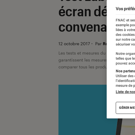
écran déceva
Vos préfé
FNAC et ses
convenables
exemple pou
liées à votr
des cookies
sur notre c
12 octobre 2017
・
Par
Romain Challan
sécuriser vo
Les tests et mesures du Labo Fnac so
Notre organ
telles que l
garantissent les mesures grâce à leur 
pouvez acce
comparer tous les produits, visitez no
Nos partenai
Utiliser des
l’identifica
mesure de p
Liste de no
GÉRER ME