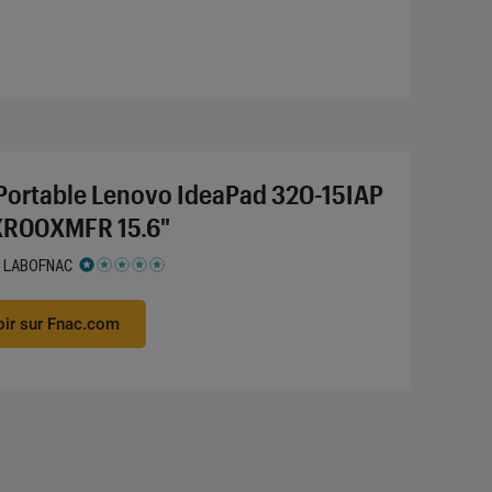
Portable Lenovo IdeaPad 320-15IAP
R00XMFR 15.6"
 LABOFNAC
 1 étoiles sur 5
oir sur Fnac.com