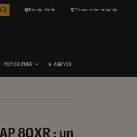
Besoin d’aide
Trouver mon magasin
Des suggestions de produits vont vous être proposées pendant vo
POP CULTURE
AGENDA
IAP 80XR : un