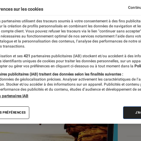
nt malgré des perform
Continu
rences sur les cookies
 partenaires utilisent des traceurs soumis à votre consentement à des fins publicita
r la création de profils personnalisés en combinant les données de navigation et l
e compte client. Vous pouvez refuser les traceurs via le lien "continuer sans accepter"
 nécessaires au fonctionnement optimal de nos services notamment l’aide dans vot
atalogue et la personnalisation des contenus, l’analyse des performances de notre si
d, Lionel Costa
s transactions.
nt réalisés en toute indépendance du commerce ou des fabricants de
isation et ses
421
partenaires publicitaires (IAB) stockent et/ou accèdent à des inf
es identifiants uniques de cookies pour traiter les données personnelles, sur un appa
expertise, et aux équipements de mesures les plus précis. Pour en s
pter ou gérer vos préférences en cliquant ci-dessous ou à tout moment dans la
Poli
tre
comparateur
.
res publicitaires (IAB) traitent des données selon les finalités suivantes :
 données de géolocalisation précises. Analyser activement les caractéristiques de l’
tion. Stocker et/ou accéder à des informations sur un appareil. Publicités et contenu
erformance des publicités et du contenu, études d’audience et développement de se
s partenaires IAB
Nos
Ord
S PRÉFÉRENCES
J'
VOIR T