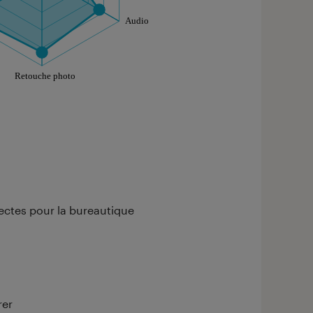
aphique sont à retrouver dans l'onglet "Détail des so
ectes pour la bureautique
rer