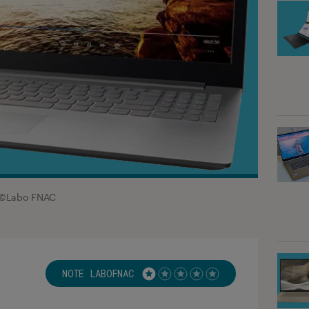
©Labo FNAC
NOTE LABOFNAC
Noté 1 étoiles sur 5