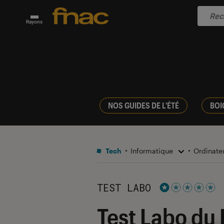
Rayons
NOS GUIDES DE L'ÉTÉ
BOI
Tech
Informatique
Ordinate
TEST LABO
Noté 1 étoiles su
Test Labo du