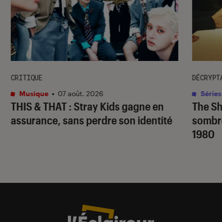
CRITIQUE
DÉCRYPT
Musique
•
07 août. 2026
Séries
THIS & THAT
: Stray Kids gagne en
The S
assurance, sans perdre son identité
sombr
1980