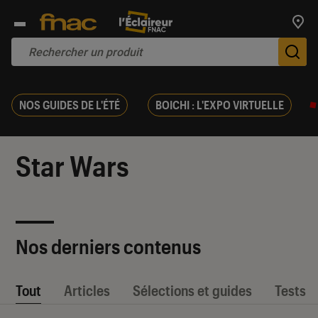
Trouv
De
NOS GUIDES DE L'ÉTÉ
BOICHI : L'EXPO VIRTUELLE
Star Wars
Nos derniers contenus
Tout
Articles
Sélections et guides
Tests