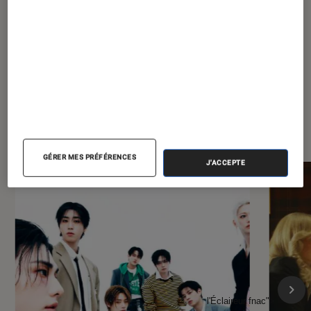
la pop culture
À la une de
VOIR TOUT
l'Éclaireur FNAC
GÉRER MES PRÉFÉRENCES
J'ACCEPTE
l'Éclaireur fnac">