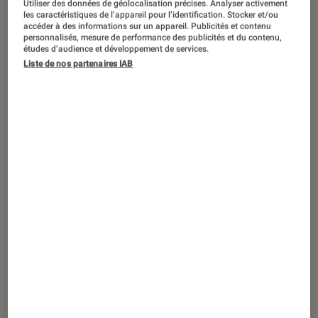
Utiliser des données de géolocalisation précises. Analyser activement
ACTU
les caractéristiques de l’appareil pour l’identification. Stocker et/ou
accéder à des informations sur un appareil. Publicités et contenu
Séries
•
02 nov. 2021
personnalisés, mesure de performance des publicités et du contenu,
Le Livre de Boba Fett
se dévoile dans un
études d’audience et développement de services.
Liste de nos partenaires IAB
premier trailer