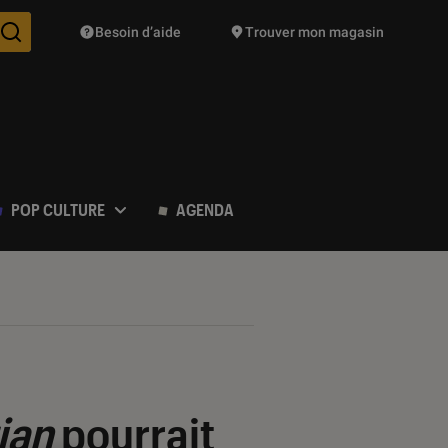
Besoin d’aide
Trouver mon magasin
Des suggestions de produits vont vous être proposées pendant vo
POP CULTURE
AGENDA
ian
pourrait