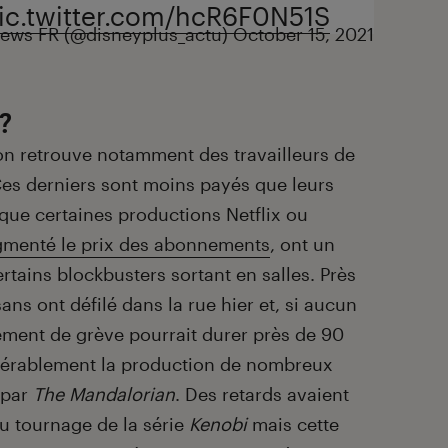
ic.twitter.com/hcR6F0N51S
ews FR (@disneyplus_actu)
October 15, 2021
?
on retrouve notamment des travailleurs de
 Ces derniers sont moins payés que leurs
ue certaines productions Netflix ou
menté le prix des abonnements
, ont un
rtains blockbusters sortant en salles. Près
ans ont défilé dans la rue hier et, si aucun
ement de grève pourrait durer près de 90
idérablement la production de nombreux
 par
The Mandalorian
. Des retards avaient
du tournage de la série
Kenobi
mais cette