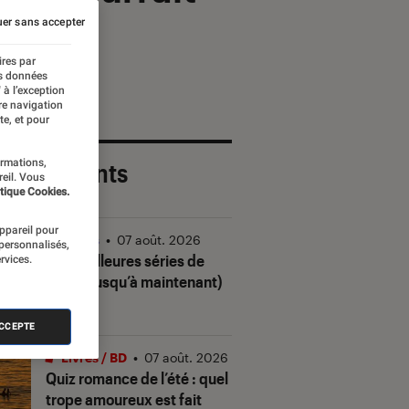
er sans accepter
ires par
es données
 à l’exception
re navigation
te, et pour
ormations,
 plus récents
reil. Vous
tique Cookies.
appareil pour
Séries
•
07 août. 2026
 personnalisés,
Les meilleures séries de
rvices.
2026 (jusqu’à maintenant)
ACCEPTE
Livres / BD
•
07 août. 2026
Quiz romance de l’été : quel
trope amoureux est fait