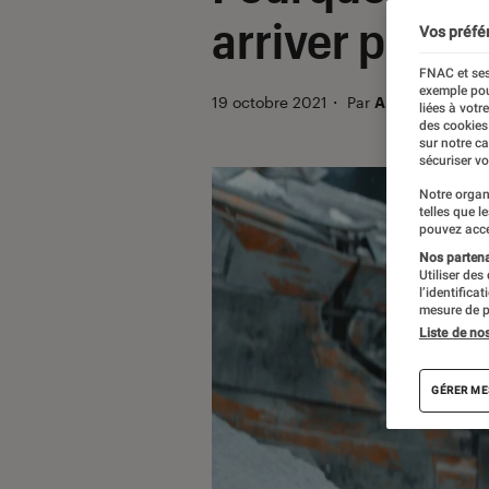
arriver plus 
Vos préfé
FNAC et ses
exemple pou
19 octobre 2021
・
Par
Alexandre Man
liées à votr
des cookies
sur notre c
sécuriser vo
Notre organ
telles que l
pouvez acce
Nos partenai
Utiliser des
l’identifica
mesure de p
Liste de no
GÉRER ME