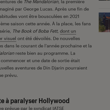
ventures de
The Mandalorian
, la première
 imaginé par George Lucas. Après une fin de
abitudes vont être bousculées en 2021
sième saison cette année. À la place, les fans
série,
The Book of Boba Fett
,
dont un
r visuel
ont été dévoilés. De nouvelles
s dans le courant de l’année prochaine et la
alorian
reste bien au programme. La
e commencer et une date de sortie était
uvelles aventures de Din Djarin pourraient
ue prévu.
te à paralyser Hollywood
e prévue par le syndicat IATSE