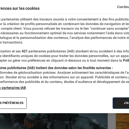
tard que prévu
Continu
rences sur les cookies
 partenaires utilisent des traceurs soumis à votre consentement à des fins publicita
r la création de profils personnalisés en combinant les données de navigation et l
ceau
e compte client. Vous pouvez refuser les traceurs via le lien "continuer sans accepter"
 nécessaires au fonctionnement optimal de nos services notamment l’aide dans vot
atalogue et la personnalisation des contenus, l’analyse des performances de notre si
s transactions.
isation et ses
421
partenaires publicitaires (IAB) stockent et/ou accèdent à des inf
Les
es identifiants uniques de cookies pour traiter les données personnelles, sur un appa
pter ou gérer vos préférences en cliquant ci-dessous ou à tout moment dans la
Poli
res publicitaires (IAB) traitent des données selon les finalités suivantes :
 données de géolocalisation précises. Analyser activement les caractéristiques de l’
tion. Stocker et/ou accéder à des informations sur un appareil. Publicités et contenu
erformance des publicités et du contenu, études d’audience et développement de se
s partenaires IAB
S PRÉFÉRENCES
J'