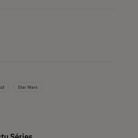
od
Star Wars
tu Séries