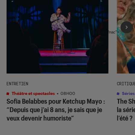
l'Éclaireur fnac">
ENTRETIEN
CRITIQU
Théâtre et spectacles
•
08H00
Séries
Sofia Belabbes pour
Ketchup Mayo
:
The S
“Depuis que j’ai 8 ans, je sais que je
la sér
veux devenir humoriste”
l’été ?