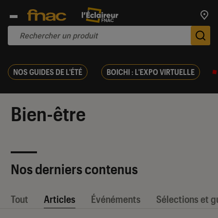
Trouv
De
NOS GUIDES DE L'ÉTÉ
BOICHI : L'EXPO VIRTUELLE
Bien-être
Nos derniers contenus
Tout
Articles
Événéments
Sélections et g