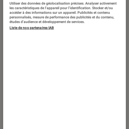
DÉCRYPTAGE
Utiliser des données de géolocalisation précises. Analyser activement
les caractéristiques de l’appareil pour l’identification. Stocker et/ou
Livres / BD
•
10 mar. 2026
accéder à des informations sur un appareil. Publicités et contenu
personnalisés, mesure de performance des publicités et du contenu,
Pourquoi Maud Ankaoua parle-t-elle à
études d’audience et développement de services.
des millions de lecteurs ?
Liste de nos partenaires IAB