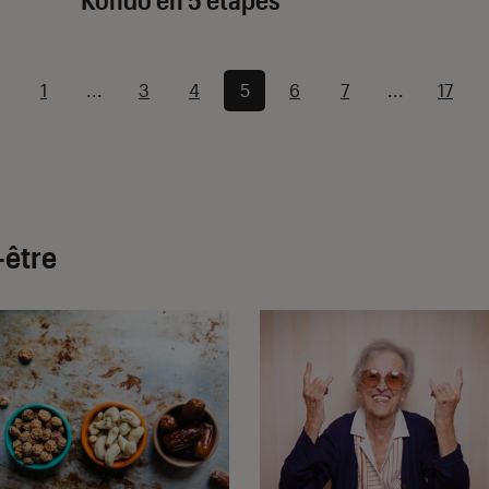
1
...
3
4
5
6
7
...
17
-être