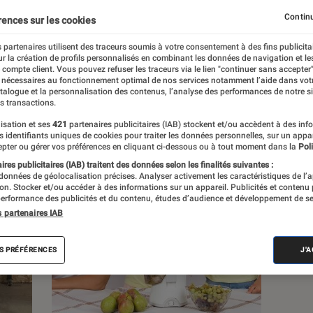
Continu
rences sur les cookies
s
 partenaires utilisent des traceurs soumis à votre consentement à des fins publicita
r la création de profils personnalisés en combinant les données de navigation et l
e compte client. Vous pouvez refuser les traceurs via le lien "continuer sans accepter"
Sélections et guides
Tests
 nécessaires au fonctionnement optimal de nos services notamment l’aide dans vot
atalogue et la personnalisation des contenus, l’analyse des performances de notre si
s transactions.
isation et ses
421
partenaires publicitaires (IAB) stockent et/ou accèdent à des inf
es identifiants uniques de cookies pour traiter les données personnelles, sur un appa
pter ou gérer vos préférences en cliquant ci-dessous ou à tout moment dans la
Poli
res publicitaires (IAB) traitent des données selon les finalités suivantes :
 données de géolocalisation précises. Analyser activement les caractéristiques de l’
tion. Stocker et/ou accéder à des informations sur un appareil. Publicités et contenu
erformance des publicités et du contenu, études d’audience et développement de se
s partenaires IAB
S PRÉFÉRENCES
J'