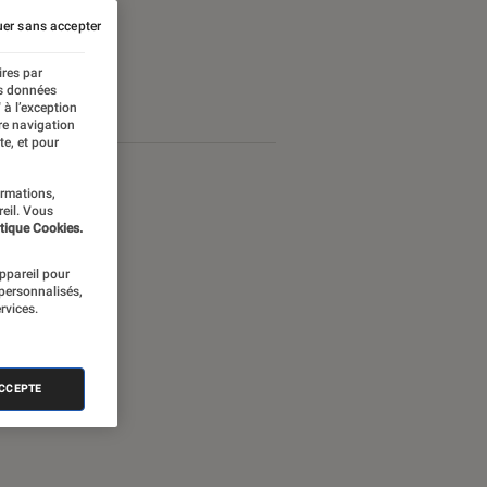
er sans accepter
ires par
es données
 à l’exception
re navigation
te, et pour
ormations,
reil. Vous
tique Cookies.
appareil pour
 personnalisés,
rvices.
ACCEPTE