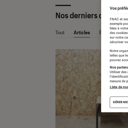
Vos préfé
Nos derniers contenu
FNAC et ses
exemple pou
liées à votr
Tout
Articles
Événéments
des cookies
sur notre c
sécuriser vo
Notre organ
telles que l
pouvez acce
Nos partenai
Utiliser des
l’identifica
mesure de p
Liste de no
GÉRER ME