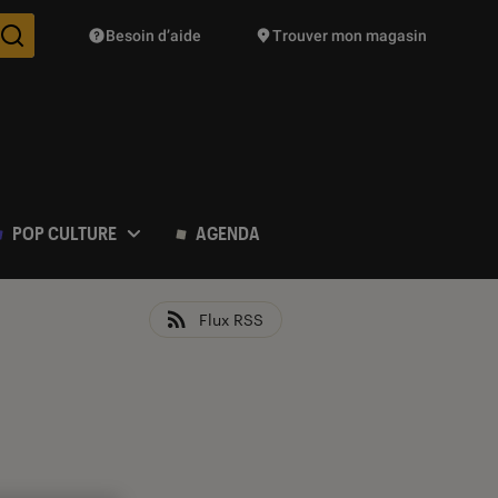
Besoin d’aide
Trouver mon magasin
Des suggestions de produits vont vous être proposées pendant vo
POP CULTURE
AGENDA
Flux RSS