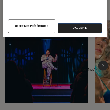
À la une de
VOIR TOUT
l'Éclaireur FNAC
GÉRER MES PRÉFÉRENCES
J'ACCEPTE
l'Éclaireur fnac">