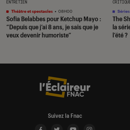
ENTRETIEN
CRITIQU
Théâtre et spectacles
•
08H00
Séries
Sofia Belabbes pour
Ketchup Mayo
:
The S
“Depuis que j’ai 8 ans, je sais que je
la sér
veux devenir humoriste”
l’été ?
Suivez la Fnac