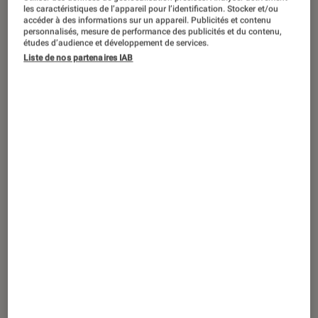
DÉCRYPTAGE
les caractéristiques de l’appareil pour l’identification. Stocker et/ou
accéder à des informations sur un appareil. Publicités et contenu
Maison
•
26 mar. 2024
personnalisés, mesure de performance des publicités et du contenu,
études d’audience et développement de services.
Comment lutter contre les allergies ?
Liste de nos partenaires IAB