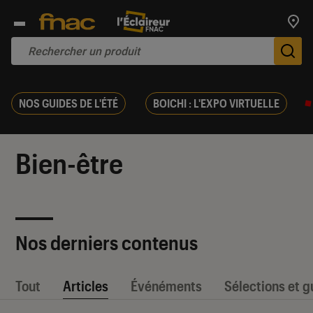
Trouv
De
NOS GUIDES DE L'ÉTÉ
BOICHI : L'EXPO VIRTUELLE
Bien-être
Nos derniers contenus
Tout
Articles
Événéments
Sélections et g