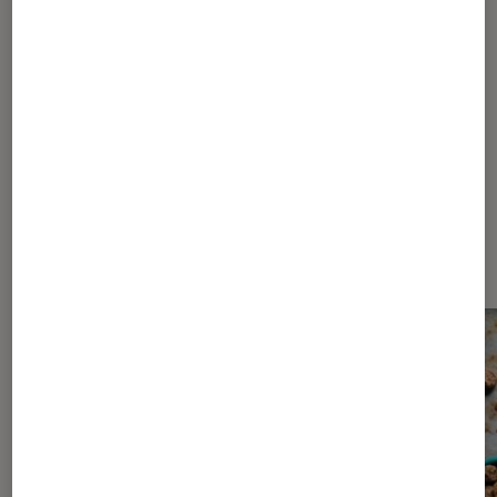
1
2
3
4
5
6
...
10
15
...
17
Les plus lus dans Bien-être