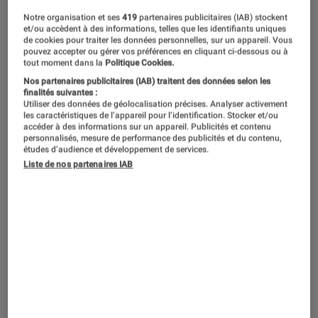
Gaz, fioul, électricité, bois,
Notre organisation et ses
419
partenaires publicitaires (IAB) stockent
photovoltaïque, pompe à chaleur : de
et/ou accèdent à des informations, telles que les identifiants uniques
de cookies pour traiter les données personnelles, sur un appareil. Vous
nombreuses énergies peuvent être
pouvez accepter ou gérer vos préférences en cliquant ci-dessous ou à
employées pour chauffer votre
tout moment dans la
Politique Cookies.
Nos partenaires publicitaires (IAB) traitent des données selon les
intérieur. Mais quels types d’appareil
finalités suivantes :
Utiliser des données de géolocalisation précises. Analyser activement
de chauffage vous convient le mieux ?
les caractéristiques de l’appareil pour l’identification. Stocker et/ou
On fait le tour de la question pour
accéder à des informations sur un appareil. Publicités et contenu
personnalisés, mesure de performance des publicités et du contenu,
vous aider à choisir le chauffage dont
études d’audience et développement de services.
Liste de nos partenaires IAB
vous avez besoin.
Introduction
Malgré le contexte inflationniste
actuel, il y a des postes de dépenses
pour lesquels faire des concessions est
compliqué, le chauffage en fait partie.