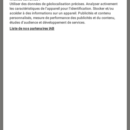
Utiliser des données de géolocalisation précises. Analyser activement
les caractéristiques de l’appareil pour l’identification. Stocker et/ou
En quête de chaleur ? Voici 5
accéder à des informations sur un appareil. Publicités et contenu
personnalisés, mesure de performance des publicités et du contenu,
radiateurs et chauffages qui vous
études d’audience et développement de services.
permettront de contrer le froid. Que
Liste de nos partenaires IAB
ce soit pour votre confort ou pour faire
des économies d’énergie, vous y
trouverez votre compte.
Purificateur Dyson HP 7A Hot et
Cool AutoReact
On connait l’excellente fonction purification du
Dyson HP 7A Hot et Cool AutoReact
avec son
filtre entièrement scellé selon la norme HEPA
qui retient 99,95 % des allergènes, de la