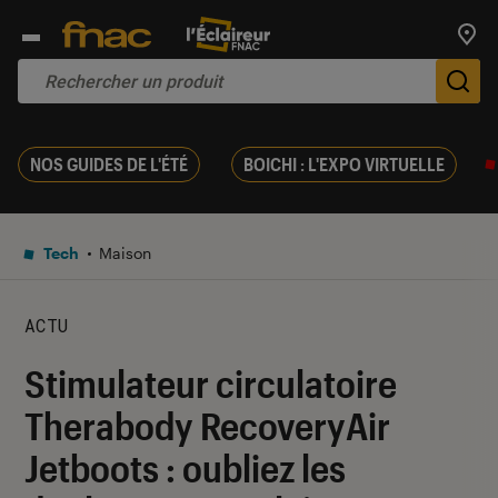
Trouv
De
NOS GUIDES DE L'ÉTÉ
BOICHI : L'EXPO VIRTUELLE
Tech
Maison
ACTU
Stimulateur circulatoire
Therabody RecoveryAir
Jetboots : oubliez les