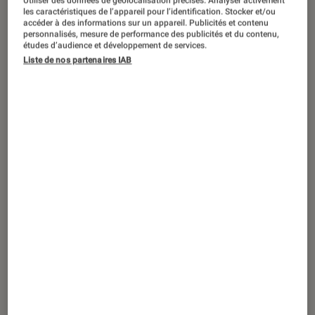
Utiliser des données de géolocalisation précises. Analyser activement
les caractéristiques de l’appareil pour l’identification. Stocker et/ou
accéder à des informations sur un appareil. Publicités et contenu
A l’approche de l’été, c’est le moment
personnalisés, mesure de performance des publicités et du contenu,
études d’audience et développement de services.
de se préparer pour ne pas souffrir de
Liste de nos partenaires IAB
la chaleur lorsque la canicule s’abattra
sur vous ! Si la climatisation demeure
une solution efficace, il est aussi
possible de faire sans et ainsi
économiser de l’électricité. Découvrez
5 astuces pour garder un intérieur
frais et mieux supporter la chaleur !
1. Fermez vos volets et fenêtres
Il s’agit du premier réflexe à adopter pour
éviter que la chaleur ne pénètre chez vous.