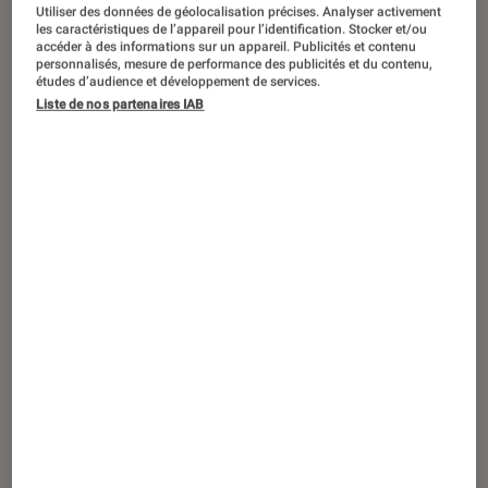
SÉLECTION
Utiliser des données de géolocalisation précises. Analyser activement
les caractéristiques de l’appareil pour l’identification. Stocker et/ou
Cinéma
•
28 juil. 2023
accéder à des informations sur un appareil. Publicités et contenu
personnalisés, mesure de performance des publicités et du contenu,
Des films en plein objectif Mars
études d’audience et développement de services.
Liste de nos partenaires IAB