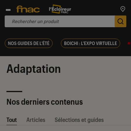
Trouv
De
NOS GUIDES DE L'ÉTÉ
BOICHI : L'EXPO VIRTUELLE
Adaptation
Nos derniers contenus
Tout
Articles
Sélections et guides