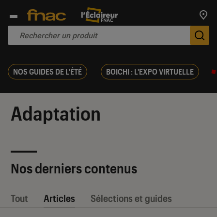
Trouv
De
NOS GUIDES DE L'ÉTÉ
BOICHI : L'EXPO VIRTUELLE
Adaptation
Nos derniers contenus
Tout
Articles
Sélections et guides