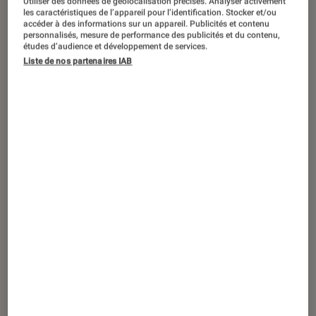
Utiliser des données de géolocalisation précises. Analyser activement
DÉCRYPTAGE
les caractéristiques de l’appareil pour l’identification. Stocker et/ou
accéder à des informations sur un appareil. Publicités et contenu
Séries
•
06 août. 2026
personnalisés, mesure de performance des publicités et du contenu,
The Shards
révèle la face (très) sombre
études d’audience et développement de services.
Liste de nos partenaires IAB
du Hollywood des années 1980