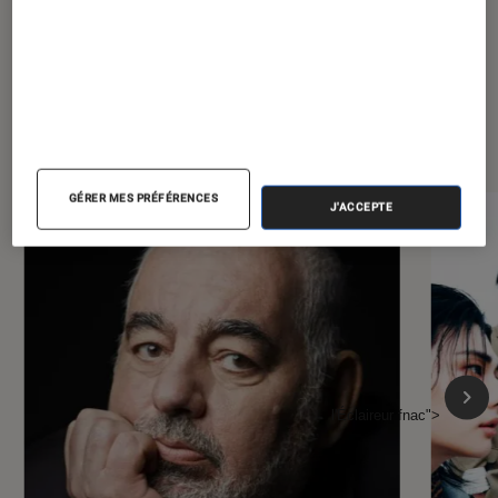
À la une de
VOIR TOUT
l'Éclaireur FNAC
GÉRER MES PRÉFÉRENCES
J'ACCEPTE
l'Éclaireur fnac">