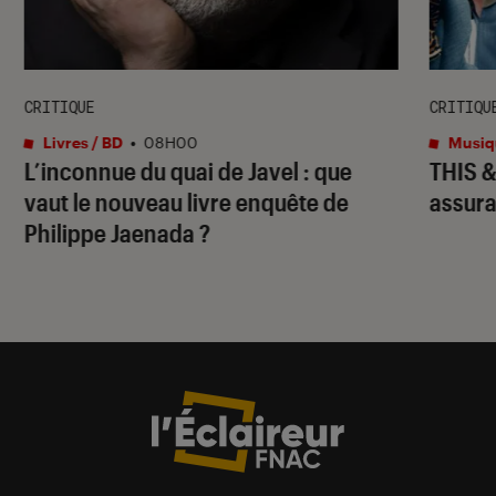
CRITIQUE
CRITIQU
Livres / BD
•
08H00
Musiq
L’inconnue du quai de Javel : que
THIS 
vaut le nouveau livre enquête de
assura
Philippe Jaenada ?