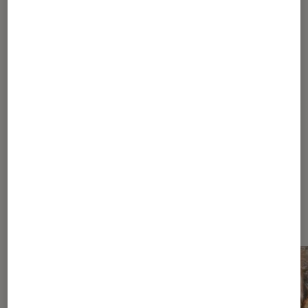
Journaliste
Pour aller plus loin
Adaptation
Dessin animé
Série
Dernièrement dans Actu Séries