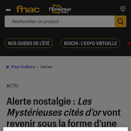
Trouv
De
NOS GUIDES DE L'ÉTÉ
BOICHI : L'EXPO VIRTUELLE
Pop Culture
Séries
ACTU
Alerte nostalgie :
Les
Mystérieuses cités d’or
vont
revenir sous la forme d’une