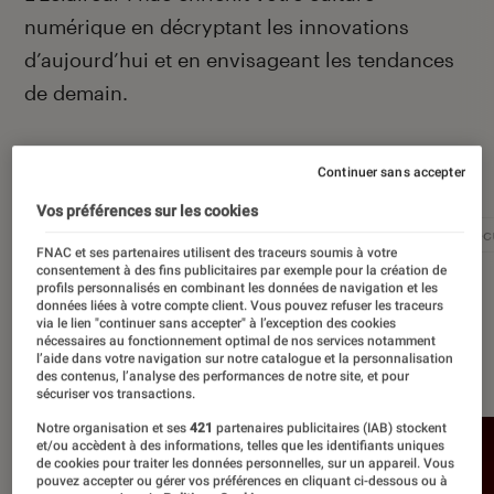
numérique en décryptant les innovations
d’aujourd’hui et en envisageant les tendances
de demain.
Autour de ce sujet
Continuer sans accepter
Vos préférences sur les cookies
Intelligence artificielle
Réseaux sociaux
Cybersécu
FNAC et ses partenaires utilisent des traceurs soumis à votre
consentement à des fins publicitaires par exemple pour la création de
profils personnalisés en combinant les données de navigation et les
données liées à votre compte client. Vous pouvez refuser les traceurs
via le lien "continuer sans accepter" à l’exception des cookies
nécessaires au fonctionnement optimal de nos services notamment
À la une
l’aide dans votre navigation sur notre catalogue et la personnalisation
des contenus, l’analyse des performances de notre site, et pour
sécuriser vos transactions.
Notre organisation et ses
421
partenaires publicitaires (IAB) stockent
et/ou accèdent à des informations, telles que les identifiants uniques
de cookies pour traiter les données personnelles, sur un appareil. Vous
pouvez accepter ou gérer vos préférences en cliquant ci-dessous ou à