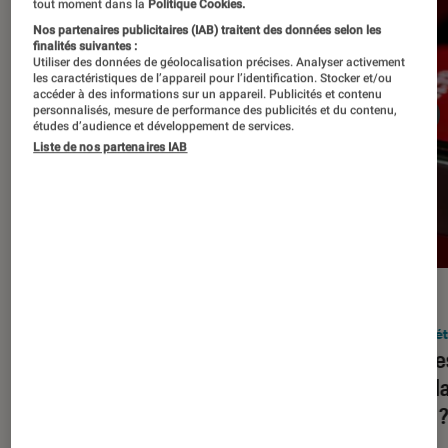
tout moment dans la
Politique Cookies.
Nos partenaires publicitaires (IAB) traitent des données selon les
finalités suivantes :
Utiliser des données de géolocalisation précises. Analyser activement
les caractéristiques de l’appareil pour l’identification. Stocker et/ou
accéder à des informations sur un appareil. Publicités et contenu
personnalisés, mesure de performance des publicités et du contenu,
études d’audience et développement de services.
Liste de nos partenaires IAB
DÉCRYPTAGE
ACTU
Société numérique
•
05 déc. 2023
Socié
Squeezie, HugoDécrypte, Juju
Quelle
Fitcats… Assiste-t-on à une
popula
hybridation de YouTube et de la
2023 
télévision ?