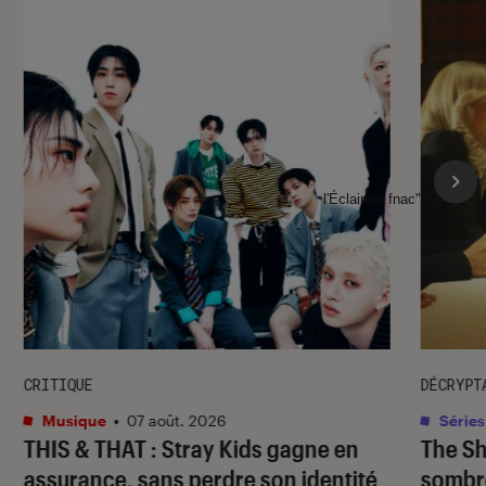
l'Éclaireur fnac">
CRITIQUE
DÉCRYPT
Musique
•
07 août. 2026
Séries
THIS & THAT
: Stray Kids gagne en
The S
assurance, sans perdre son identité
sombr