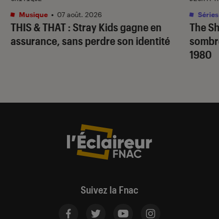
Musique
•
07 août. 2026
Séries
THIS & THAT
: Stray Kids gagne en
The S
assurance, sans perdre son identité
sombr
1980
Suivez la Fnac