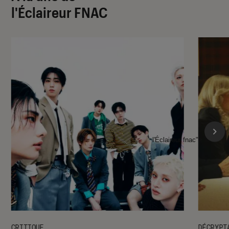
l'Éclaireur FNAC
l'Éclaireur fnac">
CRITIQUE
DÉCRYPT