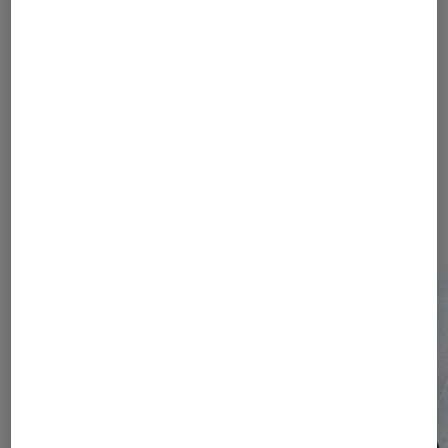
75
76
...
170
220
...
279
Les plus lus dans Société
numérique