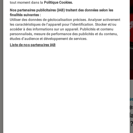
tout moment dans la
Politique Cookies.
Nos partenaires publicitaires (IAB) traitent des données selon les
finalités suivantes :
Utiliser des données de géolocalisation précises. Analyser activement
les caractéristiques de l’appareil pour l’identification. Stocker et/ou
accéder à des informations sur un appareil. Publicités et contenu
personnalisés, mesure de performance des publicités et du contenu,
études d’audience et développement de services.
Liste de nos partenaires IAB
DÉCRYPTAGE
ACTU
Société numérique
•
05 déc. 2023
Socié
Squeezie, HugoDécrypte, Juju
Quelle
Fitcats… Assiste-t-on à une
popula
hybridation de YouTube et de la
2023 
télévision ?