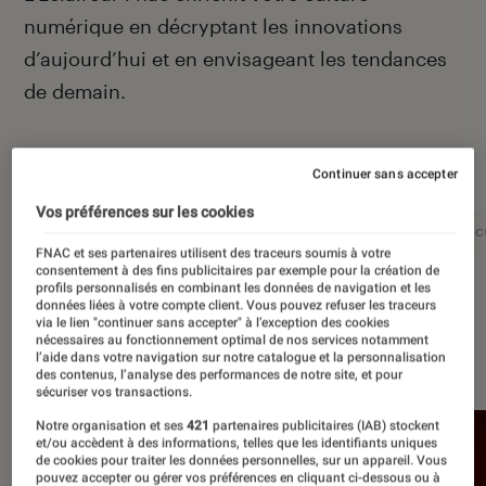
numérique en décryptant les innovations
d’aujourd’hui et en envisageant les tendances
de demain.
Autour de ce sujet
Continuer sans accepter
Vos préférences sur les cookies
Intelligence artificielle
Réseaux sociaux
Cybersécu
FNAC et ses partenaires utilisent des traceurs soumis à votre
consentement à des fins publicitaires par exemple pour la création de
profils personnalisés en combinant les données de navigation et les
données liées à votre compte client. Vous pouvez refuser les traceurs
via le lien "continuer sans accepter" à l’exception des cookies
nécessaires au fonctionnement optimal de nos services notamment
À la une
l’aide dans votre navigation sur notre catalogue et la personnalisation
des contenus, l’analyse des performances de notre site, et pour
sécuriser vos transactions.
Notre organisation et ses
421
partenaires publicitaires (IAB) stockent
et/ou accèdent à des informations, telles que les identifiants uniques
de cookies pour traiter les données personnelles, sur un appareil. Vous
pouvez accepter ou gérer vos préférences en cliquant ci-dessous ou à