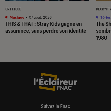
CRITIQUE
DÉCRYPT
Musique
•
07 août. 2026
Séries
THIS & THAT
: Stray Kids gagne en
The S
assurance, sans perdre son identité
sombr
1980
Suivez la Fnac