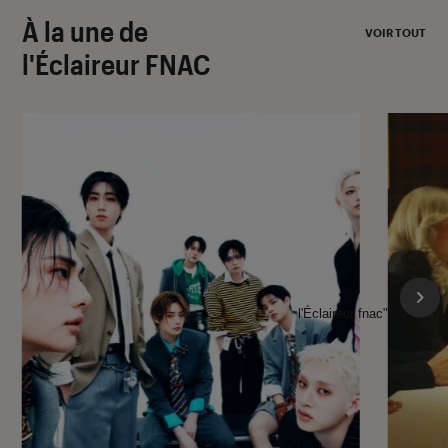
À la une de
VOIR TOUT
l'Éclaireur FNAC
l'Éclaireur fnac">