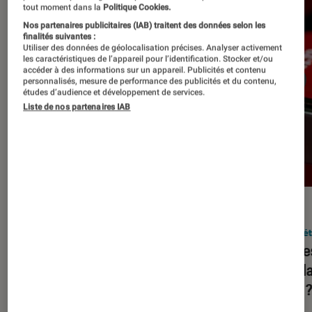
tout moment dans la
Politique Cookies.
Nos partenaires publicitaires (IAB) traitent des données selon les
finalités suivantes :
Utiliser des données de géolocalisation précises. Analyser activement
les caractéristiques de l’appareil pour l’identification. Stocker et/ou
accéder à des informations sur un appareil. Publicités et contenu
personnalisés, mesure de performance des publicités et du contenu,
études d’audience et développement de services.
Liste de nos partenaires IAB
DÉCRYPTAGE
ACTU
Société numérique
•
05 déc. 2023
Socié
Squeezie, HugoDécrypte, Juju
Quelle
Fitcats… Assiste-t-on à une
popula
hybridation de YouTube et de la
2023 
télévision ?