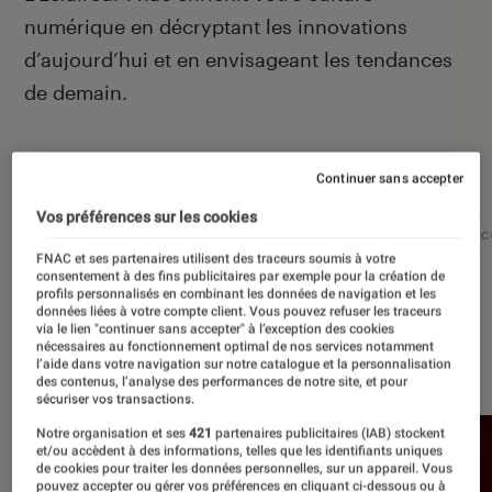
numérique en décryptant les innovations
d’aujourd’hui et en envisageant les tendances
de demain.
Autour de ce sujet
Continuer sans accepter
Vos préférences sur les cookies
Intelligence artificielle
Réseaux sociaux
Cybersécu
FNAC et ses partenaires utilisent des traceurs soumis à votre
consentement à des fins publicitaires par exemple pour la création de
profils personnalisés en combinant les données de navigation et les
données liées à votre compte client. Vous pouvez refuser les traceurs
via le lien "continuer sans accepter" à l’exception des cookies
nécessaires au fonctionnement optimal de nos services notamment
À la une
l’aide dans votre navigation sur notre catalogue et la personnalisation
des contenus, l’analyse des performances de notre site, et pour
sécuriser vos transactions.
Notre organisation et ses
421
partenaires publicitaires (IAB) stockent
et/ou accèdent à des informations, telles que les identifiants uniques
de cookies pour traiter les données personnelles, sur un appareil. Vous
pouvez accepter ou gérer vos préférences en cliquant ci-dessous ou à