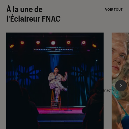
À la une de
VOIR TOUT
l'Éclaireur FNAC
l'Éclaireur fnac">