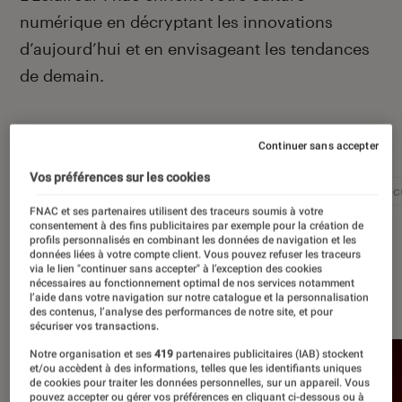
numérique en décryptant les innovations
d’aujourd’hui et en envisageant les tendances
de demain.
Autour de ce sujet
Continuer sans accepter
Vos préférences sur les cookies
Intelligence artificielle
Réseaux sociaux
Cybersécu
FNAC et ses partenaires utilisent des traceurs soumis à votre
consentement à des fins publicitaires par exemple pour la création de
profils personnalisés en combinant les données de navigation et les
données liées à votre compte client. Vous pouvez refuser les traceurs
via le lien "continuer sans accepter" à l’exception des cookies
nécessaires au fonctionnement optimal de nos services notamment
À la une
l’aide dans votre navigation sur notre catalogue et la personnalisation
des contenus, l’analyse des performances de notre site, et pour
sécuriser vos transactions.
Notre organisation et ses
419
partenaires publicitaires (IAB) stockent
et/ou accèdent à des informations, telles que les identifiants uniques
de cookies pour traiter les données personnelles, sur un appareil. Vous
pouvez accepter ou gérer vos préférences en cliquant ci-dessous ou à