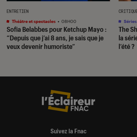
ENTRETIEN
CRITIQU
Théâtre et spectacles
•
08H00
Séries
Sofia Belabbes pour
Ketchup Mayo
:
The S
“Depuis que j’ai 8 ans, je sais que je
la sér
veux devenir humoriste”
l’été ?
Suivez la Fnac