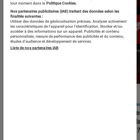
tout moment dans la
Politique Cookies.
Nos partenaires publicitaires (IAB) traitent des données selon les
finalités suivantes :
Utiliser des données de géolocalisation précises. Analyser activement
les caractéristiques de l’appareil pour l’identification. Stocker et/ou
accéder à des informations sur un appareil. Publicités et contenu
personnalisés, mesure de performance des publicités et du contenu,
études d’audience et développement de services.
Liste de nos partenaires IAB
DÉCRYPTAGE
ACTU
Société numérique
•
05 déc. 2023
Socié
Squeezie, HugoDécrypte, Juju
Quelle
Fitcats… Assiste-t-on à une
popula
hybridation de YouTube et de la
2023 
télévision ?