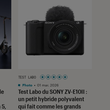
TEST LABO
Noté 5 étoiles sur 5
Photo
•
01 mar. 2026
le
Test Labo du SONY ZV-E10II :
un petit hybride polyvalent
 5,
qui fait comme les grands