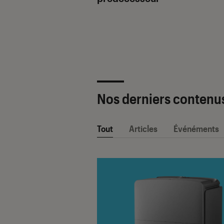
ètre SAV Fnac-
 2025 !
Nos derniers contenu
Tout
Articles
Événéments