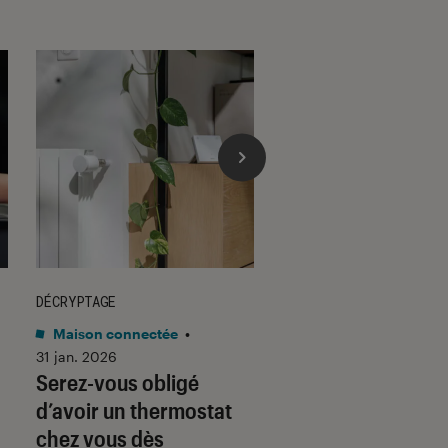
DÉCRYPTAGE
DÉCRYPTAGE
Maison connectée
•
Son
•
30 jan. 2026
Voici pourquoi les
31 jan. 2026
Serez-vous obligé
casques et écoute
d’avoir un thermostat
filaires font un re
chez vous dès
fracassant