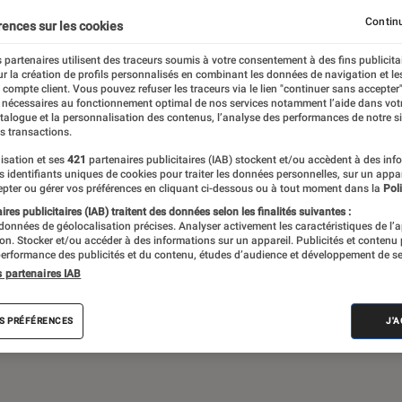
Gaming
Mobilité urbaine
Continu
rences sur les cookies
 partenaires utilisent des traceurs soumis à votre consentement à des fins publicita
r la création de profils personnalisés en combinant les données de navigation et l
e compte client. Vous pouvez refuser les traceurs via le lien "continuer sans accepter"
sques audio, objets connectés… l’Éclaireur
 nécessaires au fonctionnement optimal de nos services notamment l’aide dans vot
atalogue et la personnalisation des contenus, l’analyse des performances de notre si
 de l’actualité Tech décryptée, de nombreux
s transactions.
ue des tests de produits, réalisés par le
isation et ses
421
partenaires publicitaires (IAB) stockent et/ou accèdent à des inf
es identifiants uniques de cookies pour traiter les données personnelles, sur un appa
pter ou gérer vos préférences en cliquant ci-dessous ou à tout moment dans la
Poli
res publicitaires (IAB) traitent des données selon les finalités suivantes :
 données de géolocalisation précises. Analyser activement les caractéristiques de l’
tion. Stocker et/ou accéder à des informations sur un appareil. Publicités et contenu
erformance des publicités et du contenu, études d’audience et développement de se
s partenaires IAB
Android
Test
PC
Windows
Montre con
S PRÉFÉRENCES
J'