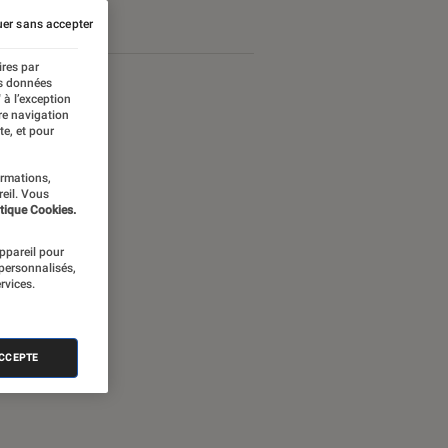
er sans accepter
ires par
es données
 à l’exception
re navigation
te, et pour
ormations,
reil. Vous
tique Cookies.
appareil pour
 personnalisés,
rvices.
nectée
ACCEPTE