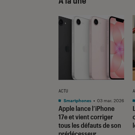
À la une
ACTU
A
•
08 oct. 2025
Smartphones
•
03 mar. 2026
 sont les produits
Apple lance l’iPhone
lus durables du
17e et vient corriger
é ? Découvrez les
tous les défauts de son
usions du
prédécesseur