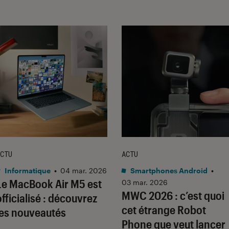
CTU
ACTU
Informatique
•
04 mar. 2026
Smartphones Android
•
Le MacBook Air M5 est
03 mar. 2026
MWC 2026 : c’est quoi
officialisé : découvrez
cet étrange Robot
les nouveautés
Phone que veut lancer