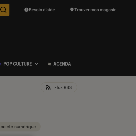
Besoin d’aide
Trouver mon magasin
Des suggestions de produits vont vous être proposées pendant vo
POP CULTURE
AGENDA
Flux RSS
Société numérique