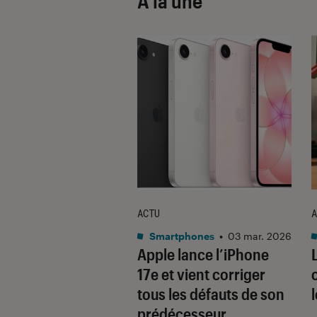
À la une
ACTU
A
•
08 oct. 2025
Smartphones
•
03 mar. 2026
 sont les produits
Apple lance l’iPhone
lus durables du
17e et vient corriger
é ? Découvrez les
tous les défauts de son
usions du
prédécesseur