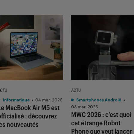
CTU
ACTU
Informatique
•
04 mar. 2026
Smartphones Android
•
Le MacBook Air M5 est
03 mar. 2026
MWC 2026 : c’est quoi
officialisé : découvrez
cet étrange Robot
les nouveautés
Phone que veut lancer