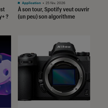
Application
•
25 fév. 2026
st
À son tour, Spotify veut ouvrir
y+ ?
(un peu) son algorithme