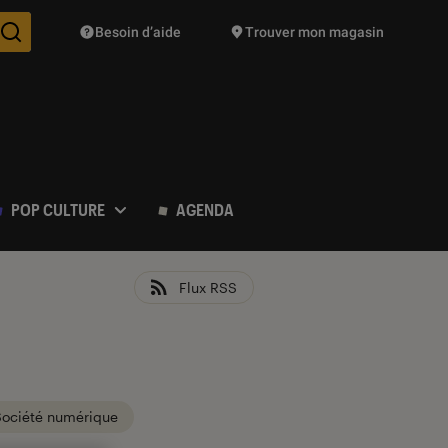
Besoin d’aide
Trouver mon magasin
Des suggestions de produits vont vous être proposées pendant vo
POP CULTURE
AGENDA
Flux RSS
Société numérique