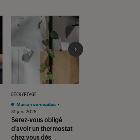
DÉCRYPTAGE
DÉCRYPTAGE
Maison connectée
•
Son
•
30 jan. 2026
Voici pourquoi les
31 jan. 2026
Serez-vous obligé
casques et écoute
d’avoir un thermostat
filaires font un re
chez vous dès
fracassant