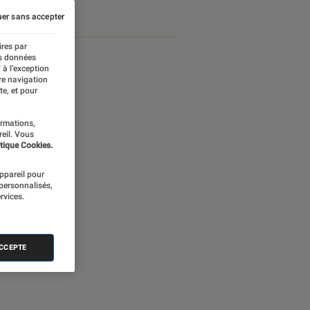
er sans accepter
ires par
es données
 à l’exception
re navigation
te, et pour
ormations,
reil. Vous
tique Cookies.
appareil pour
 personnalisés,
rvices.
nectée
ACCEPTE