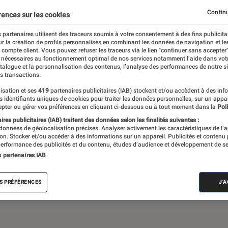
Gaming
Mobilité urbaine
Continu
rences sur les cookies
 partenaires utilisent des traceurs soumis à votre consentement à des fins publicita
r la création de profils personnalisés en combinant les données de navigation et l
e compte client. Vous pouvez refuser les traceurs via le lien "continuer sans accepter"
sques audio, objets connectés… l’Éclaireur
 nécessaires au fonctionnement optimal de nos services notamment l’aide dans vot
atalogue et la personnalisation des contenus, l’analyse des performances de notre si
 de l’actualité Tech décryptée, de nombreux
s transactions.
ue des tests de produits, réalisés par le
isation et ses
419
partenaires publicitaires (IAB) stockent et/ou accèdent à des inf
es identifiants uniques de cookies pour traiter les données personnelles, sur un appa
pter ou gérer vos préférences en cliquant ci-dessous ou à tout moment dans la
Poli
res publicitaires (IAB) traitent des données selon les finalités suivantes :
 données de géolocalisation précises. Analyser activement les caractéristiques de l’
tion. Stocker et/ou accéder à des informations sur un appareil. Publicités et contenu
erformance des publicités et du contenu, études d’audience et développement de se
s partenaires IAB
Android
Test
PC
Windows
Montre con
S PRÉFÉRENCES
J'