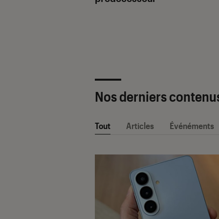
ètre SAV Fnac-
 2025 !
Nos derniers contenu
Tout
Articles
Événéments