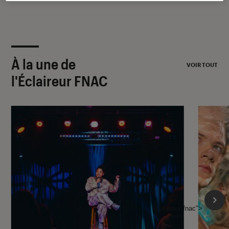
À la une de
VOIR TOUT
l'Éclaireur FNAC
l'Éclaireur fnac">