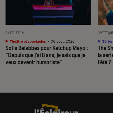
ENTRETIEN
CRITIQU
Théâtre et spectacles
•
06 août. 2026
Séries
Sofia Belabbes pour
Ketchup Mayo
:
The S
“Depuis que j’ai 8 ans, je sais que je
la sér
veux devenir humoriste”
l’été ?