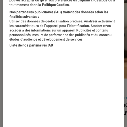
pouvez accepter ou gérer vos préférences en cliquant ci-dessous ou à
tout moment dans la
Politique Cookies.
Nos partenaires publicitaires (IAB) traitent des données selon les
finalités suivantes :
Utiliser des données de géolocalisation précises. Analyser activement
les caractéristiques de l’appareil pour l’identification. Stocker et/ou
accéder à des informations sur un appareil. Publicités et contenu
personnalisés, mesure de performance des publicités et du contenu,
études d’audience et développement de services.
Liste de nos partenaires IAB
ACTU
ACTU
Smartphones
•
03 mar. 2026
Infor
Apple lance l’iPhone 17e et vient
Le Mac
corriger tous les défauts de son
découv
prédécesseur