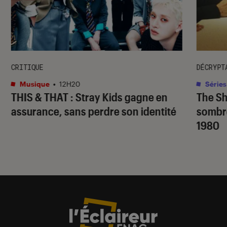
CRITIQUE
DÉCRYPT
Musique
•
12H20
Séries
THIS & THAT
: Stray Kids gagne en
The S
assurance, sans perdre son identité
sombr
1980