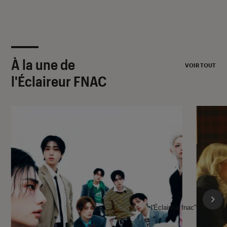
À la une de
VOIR TOUT
l'Éclaireur FNAC
l'Éclaireur fnac">