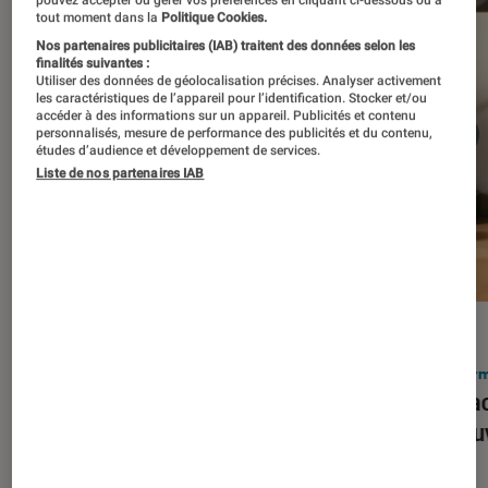
tout moment dans la
Politique Cookies.
Nos partenaires publicitaires (IAB) traitent des données selon les
finalités suivantes :
Utiliser des données de géolocalisation précises. Analyser activement
les caractéristiques de l’appareil pour l’identification. Stocker et/ou
accéder à des informations sur un appareil. Publicités et contenu
personnalisés, mesure de performance des publicités et du contenu,
études d’audience et développement de services.
Liste de nos partenaires IAB
ACTU
ACTU
Smartphones
•
03 mar. 2026
Infor
Apple lance l’iPhone 17e et vient
Le Mac
corriger tous les défauts de son
découv
prédécesseur