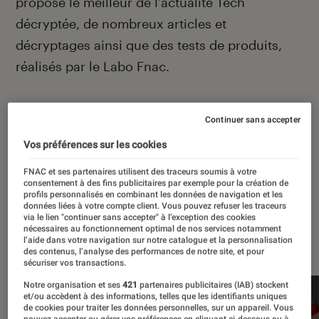
propose le meilleur de l’actualité Tech
décryptée, de nombreux articles et
décryptages ainsi que des tests de produits,
réalisés par le Labo Fnac.
Autour de ce sujet
Continuer sans accepter
Vos préférences sur les cookies
Apple
Intelligence artificielle
Android
Test
FNAC et ses partenaires utilisent des traceurs soumis à votre
consentement à des fins publicitaires par exemple pour la création de
profils personnalisés en combinant les données de navigation et les
données liées à votre compte client. Vous pouvez refuser les traceurs
via le lien "continuer sans accepter" à l’exception des cookies
nécessaires au fonctionnement optimal de nos services notamment
À la une
l’aide dans votre navigation sur notre catalogue et la personnalisation
des contenus, l’analyse des performances de notre site, et pour
sécuriser vos transactions.
Notre organisation et ses
421
partenaires publicitaires (IAB) stockent
et/ou accèdent à des informations, telles que les identifiants uniques
de cookies pour traiter les données personnelles, sur un appareil. Vous
pouvez accepter ou gérer vos préférences en cliquant ci-dessous ou à