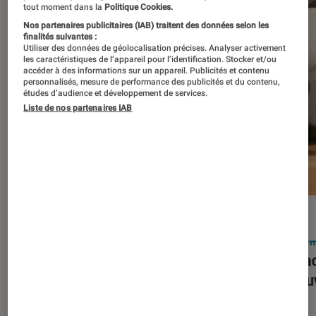
tout moment dans la
Politique Cookies.
Nos partenaires publicitaires (IAB) traitent des données selon les
finalités suivantes :
Utiliser des données de géolocalisation précises. Analyser activement
les caractéristiques de l’appareil pour l’identification. Stocker et/ou
accéder à des informations sur un appareil. Publicités et contenu
personnalisés, mesure de performance des publicités et du contenu,
études d’audience et développement de services.
Liste de nos partenaires IAB
ACTU
ACTU
Smartphones
•
03 mar. 2026
Infor
Apple lance l’iPhone 17e et vient
Le Mac
corriger tous les défauts de son
découv
prédécesseur