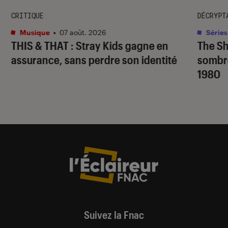
CRITIQUE
DÉCRYPT
Musique
•
07 août. 2026
Séries
THIS & THAT
: Stray Kids gagne en
The S
assurance, sans perdre son identité
sombr
1980
Suivez la Fnac