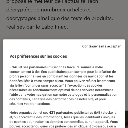
propose le meilleur de l’actualité Tech
décryptée, de nombreux articles et
décryptages ainsi que des tests de produits,
réalisés par le Labo Fnac.
Continuer sans accepter
Autour de ce sujet
Vos préférences sur les cookies
Apple
Intelligence artificielle
Android
Test
FNAC et ses partenaires utilisent des traceurs soumis à votre
consentement à des fins publicitaires par exemple pour la création de
profils personnalisés en combinant les données de navigation et les
données liées à votre compte client. Vous pouvez refuser les traceurs
via le lien "continuer sans accepter" à l’exception des cookies
nécessaires au fonctionnement optimal de nos services notamment
À la une
l’aide dans votre navigation sur notre catalogue et la personnalisation
des contenus, l’analyse des performances de notre site, et pour
sécuriser vos transactions.
Notre organisation et ses
421
partenaires publicitaires (IAB) stockent
et/ou accèdent à des informations, telles que les identifiants uniques
de cookies pour traiter les données personnelles, sur un appareil. Vous
pouvez accepter ou gérer vos préférences en cliquant ci-dessous ou à