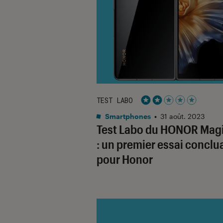
TEST LABO
Noté 2 étoiles sur 5
Smartphones
•
31 août. 2023
Test Labo du HONOR Magi
: un premier essai conclu
pour Honor