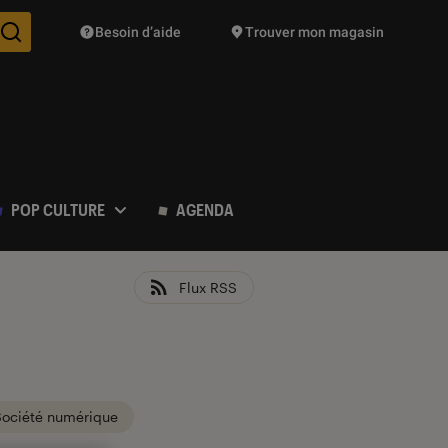
Besoin d’aide
Trouver mon magasin
Des suggestions de produits vont vous être proposées pendant vo
POP CULTURE
AGENDA
Flux RSS
Société numérique