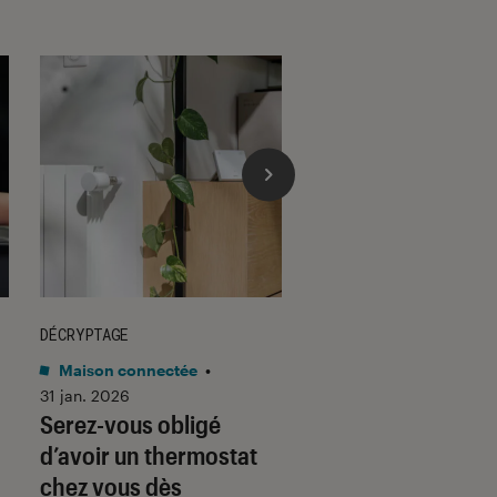
DÉCRYPTAGE
DÉCRYPTAGE
Maison connectée
•
Son
•
30 jan. 2026
Voici pourquoi les
31 jan. 2026
Serez-vous obligé
casques et écoute
d’avoir un thermostat
filaires font un re
chez vous dès
fracassant