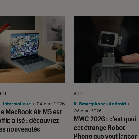
CTU
ACTU
Informatique
•
04 mar. 2026
Smartphones Android
•
Le MacBook Air M5 est
03 mar. 2026
MWC 2026 : c’est quoi
officialisé : découvrez
cet étrange Robot
les nouveautés
Phone que veut lancer