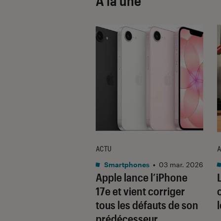
À la une
ACTU
A
•
08 oct. 2025
Smartphones
•
03 mar. 2026
 sont les produits
Apple lance l’iPhone
lus durables du
17e et vient corriger
é ? Découvrez les
tous les défauts de son
usions du
prédécesseur