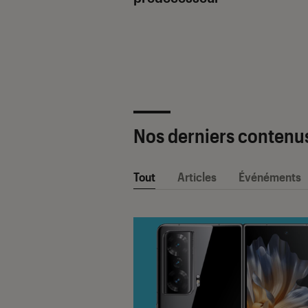
ètre SAV Fnac-
 2025 !
Nos derniers contenu
Tout
Articles
Événéments