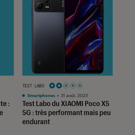
TEST LABO
Noté 2 étoiles sur 5
Smartphones
•
31 août. 2023
te :
Test Labo du XIAOMI Poco X5
e
5G : très performant mais peu
endurant