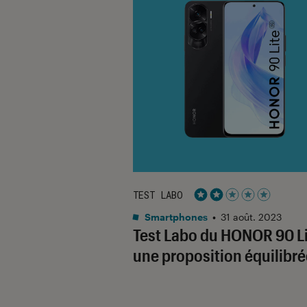
TEST LABO
Noté 2 étoiles sur 5
Smartphones
•
31 août. 2023
Test Labo du HONOR 90 Li
une proposition équilibré