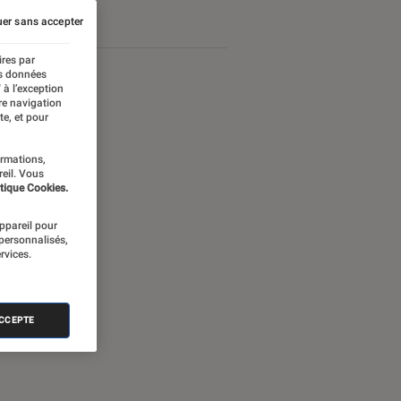
er sans accepter
ires par
es données
 à l’exception
re navigation
te, et pour
ormations,
reil. Vous
tique Cookies.
appareil pour
 personnalisés,
rvices.
nectée
ACCEPTE