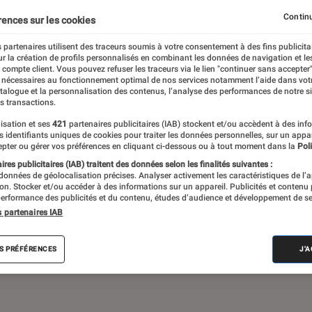
Gaming
Mobilité urbaine
Continu
rences sur les cookies
 partenaires utilisent des traceurs soumis à votre consentement à des fins publicita
r la création de profils personnalisés en combinant les données de navigation et l
e compte client. Vous pouvez refuser les traceurs via le lien "continuer sans accepter"
sques audio, objets connectés… l’Éclaireur
 nécessaires au fonctionnement optimal de nos services notamment l’aide dans vot
atalogue et la personnalisation des contenus, l’analyse des performances de notre si
 de l’actualité Tech décryptée, de nombreux
s transactions.
ue des tests de produits, réalisés par le
isation et ses
421
partenaires publicitaires (IAB) stockent et/ou accèdent à des inf
es identifiants uniques de cookies pour traiter les données personnelles, sur un appa
pter ou gérer vos préférences en cliquant ci-dessous ou à tout moment dans la
Poli
res publicitaires (IAB) traitent des données selon les finalités suivantes :
 données de géolocalisation précises. Analyser activement les caractéristiques de l’
tion. Stocker et/ou accéder à des informations sur un appareil. Publicités et contenu
erformance des publicités et du contenu, études d’audience et développement de se
s partenaires IAB
Android
Test
PC
Windows
Montre con
S PRÉFÉRENCES
J'