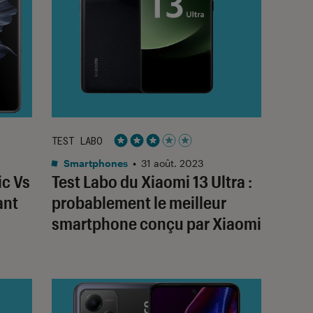
TEST LABO
Noté 3 étoiles sur 5
Smartphones
•
31 août. 2023
c Vs
Test Labo du Xiaomi 13 Ultra :
ant
probablement le meilleur
smartphone conçu par Xiaomi