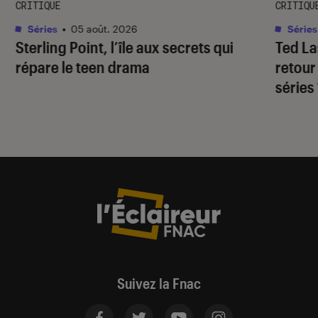
CRITIQUE
CRITIQU
Séries
•
05 août. 2026
Séries
Sterling Point
, l’île aux secrets qui
Ted L
répare le teen drama
retour
séries
Suivez la Fnac