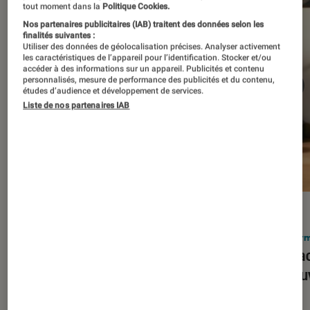
tout moment dans la
Politique Cookies.
Nos partenaires publicitaires (IAB) traitent des données selon les
finalités suivantes :
Utiliser des données de géolocalisation précises. Analyser activement
les caractéristiques de l’appareil pour l’identification. Stocker et/ou
accéder à des informations sur un appareil. Publicités et contenu
personnalisés, mesure de performance des publicités et du contenu,
études d’audience et développement de services.
Liste de nos partenaires IAB
ACTU
ACTU
Smartphones
•
03 mar. 2026
Infor
Apple lance l’iPhone 17e et vient
Le Mac
corriger tous les défauts de son
découv
prédécesseur