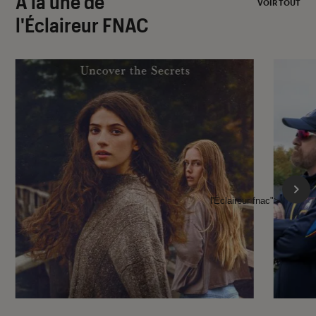
À la une de
VOIR TOUT
l'Éclaireur FNAC
l'Éclaireur fnac">