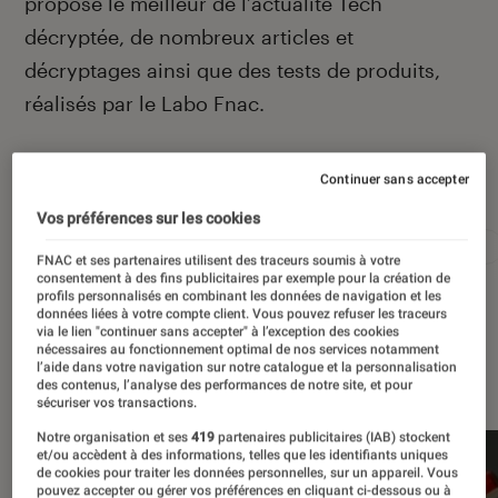
propose le meilleur de l’actualité Tech
décryptée, de nombreux articles et
décryptages ainsi que des tests de produits,
réalisés par le Labo Fnac.
Continuer sans accepter
Autour de ce sujet
Vos préférences sur les cookies
Apple
Intelligence artificielle
Android
Test
FNAC et ses partenaires utilisent des traceurs soumis à votre
consentement à des fins publicitaires par exemple pour la création de
profils personnalisés en combinant les données de navigation et les
données liées à votre compte client. Vous pouvez refuser les traceurs
via le lien "continuer sans accepter" à l’exception des cookies
nécessaires au fonctionnement optimal de nos services notamment
À la une
l’aide dans votre navigation sur notre catalogue et la personnalisation
des contenus, l’analyse des performances de notre site, et pour
sécuriser vos transactions.
Notre organisation et ses
419
partenaires publicitaires (IAB) stockent
et/ou accèdent à des informations, telles que les identifiants uniques
de cookies pour traiter les données personnelles, sur un appareil. Vous
pouvez accepter ou gérer vos préférences en cliquant ci-dessous ou à