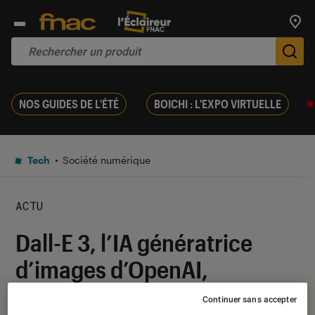
Trouv
De
NOS GUIDES DE L'ÉTÉ
BOICHI : L'EXPO VIRTUELLE
Tech
Société numérique
ACTU
Dall-E 3, l’IA génératrice
d’images d’OpenAI,
désormais disponible
Continuer sans accepter