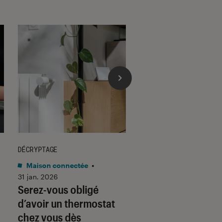
DÉCRYPTAGE
DÉCRYPTAGE
Maison connectée
•
Son
•
30 jan. 2026
Voici pourquoi les
31 jan. 2026
Serez-vous obligé
casques et écoute
d’avoir un thermostat
filaires font un re
chez vous dès
fracassant