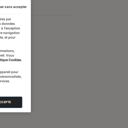
er sans accepter
ires par
es données
 à l’exception
re navigation
te, et pour
ormations,
reil. Vous
tique Cookies.
appareil pour
 personnalisés,
rvices.
nectée
ACCEPTE