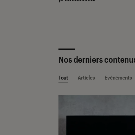
ètre SAV Fnac-
 2025 !
Nos derniers contenu
Tout
Articles
Événéments