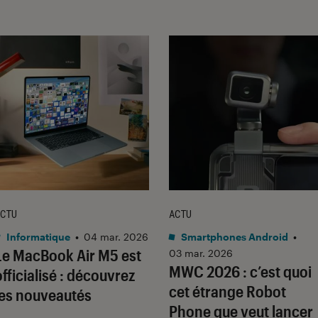
CTU
ACTU
Informatique
•
04 mar. 2026
Smartphones Android
•
Le MacBook Air M5 est
03 mar. 2026
MWC 2026 : c’est quoi
officialisé : découvrez
cet étrange Robot
les nouveautés
Phone que veut lancer