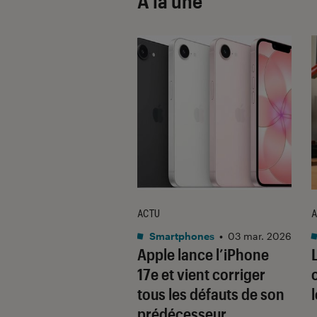
À la une
ACTU
A
•
08 oct. 2025
Smartphones
•
03 mar. 2026
 sont les produits
Apple lance l’iPhone
lus durables du
17e et vient corriger
é ? Découvrez les
tous les défauts de son
usions du
prédécesseur