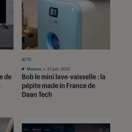
ACTU
Maison
•
21 juil. 2021
e de
Bob le mini lave-vaisselle : la
X
pépite made in France de
Daan Tech