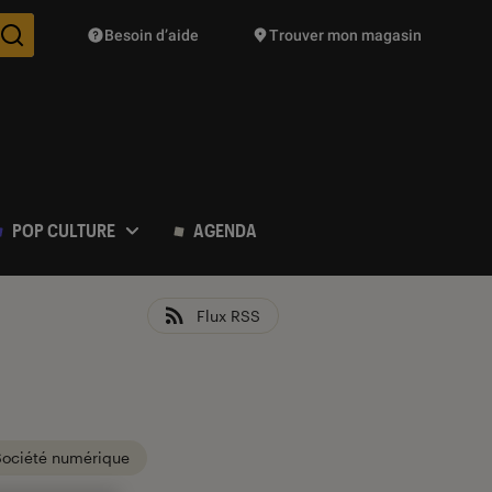
Besoin d’aide
Trouver mon magasin
Des suggestions de produits vont vous être proposées pendant vo
POP CULTURE
AGENDA
Flux RSS
Société numérique