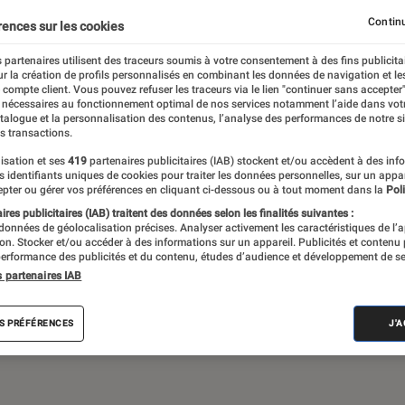
Gaming
Mobilité urbaine
Continu
rences sur les cookies
 partenaires utilisent des traceurs soumis à votre consentement à des fins publicita
r la création de profils personnalisés en combinant les données de navigation et l
e compte client. Vous pouvez refuser les traceurs via le lien "continuer sans accepter"
sques audio, objets connectés… l’Éclaireur
 nécessaires au fonctionnement optimal de nos services notamment l’aide dans vot
atalogue et la personnalisation des contenus, l’analyse des performances de notre si
 de l’actualité Tech décryptée, de nombreux
s transactions.
ue des tests de produits, réalisés par le
isation et ses
419
partenaires publicitaires (IAB) stockent et/ou accèdent à des inf
es identifiants uniques de cookies pour traiter les données personnelles, sur un appa
pter ou gérer vos préférences en cliquant ci-dessous ou à tout moment dans la
Poli
res publicitaires (IAB) traitent des données selon les finalités suivantes :
 données de géolocalisation précises. Analyser activement les caractéristiques de l’
tion. Stocker et/ou accéder à des informations sur un appareil. Publicités et contenu
erformance des publicités et du contenu, études d’audience et développement de se
s partenaires IAB
Android
Test
PC
Windows
Montre con
S PRÉFÉRENCES
J'