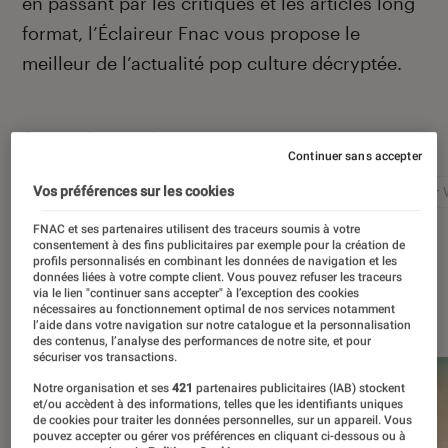
en passant par les critiques et les articles long
format, l’Éclaireur Fnac vous propose le
meilleur de l’actualité pop culture décryptée.
Autour de ce sujet
Continuer sans accepter
Netflix
Marvel
Nintendo
Disney+
Star 
Vos préférences sur les cookies
FNAC et ses partenaires utilisent des traceurs soumis à votre
consentement à des fins publicitaires par exemple pour la création de
profils personnalisés en combinant les données de navigation et les
données liées à votre compte client. Vous pouvez refuser les traceurs
via le lien "continuer sans accepter" à l’exception des cookies
À la une
nécessaires au fonctionnement optimal de nos services notamment
l’aide dans votre navigation sur notre catalogue et la personnalisation
des contenus, l’analyse des performances de notre site, et pour
sécuriser vos transactions.
Notre organisation et ses
421
partenaires publicitaires (IAB) stockent
et/ou accèdent à des informations, telles que les identifiants uniques
de cookies pour traiter les données personnelles, sur un appareil. Vous
pouvez accepter ou gérer vos préférences en cliquant ci-dessous ou à