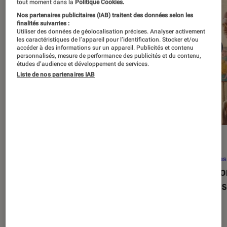
tout moment dans la
Politique Cookies.
Nos partenaires publicitaires (IAB) traitent des données selon les
finalités suivantes :
Utiliser des données de géolocalisation précises. Analyser activement
les caractéristiques de l’appareil pour l’identification. Stocker et/ou
accéder à des informations sur un appareil. Publicités et contenu
personnalisés, mesure de performance des publicités et du contenu,
études d’audience et développement de services.
Liste de nos partenaires IAB
SÉLECTION
ACTU
Séries
•
22 avr. 2026
Séries
Les 100 meilleures séries de tous les
Eupho
temps : le classement ultime
Levins