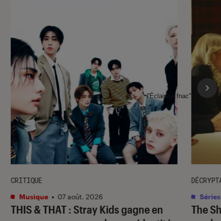
l'Éclaireur fnac">
CRITIQUE
DÉCRYPT
Musique
•
07 août. 2026
Séries
THIS & THAT
: Stray Kids gagne en
The S