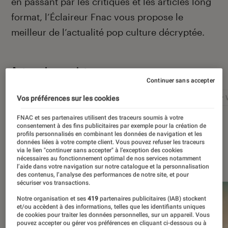
en passant par les critiques et les articles long
format, l’Éclaireur Fnac vous propose le
meilleur de l’actualité pop culture décryptée.
Autour de ce sujet
Continuer sans accepter
Netflix
Marvel
Nintendo
Disney+
Star 
Vos préférences sur les cookies
FNAC et ses partenaires utilisent des traceurs soumis à votre
consentement à des fins publicitaires par exemple pour la création de
profils personnalisés en combinant les données de navigation et les
données liées à votre compte client. Vous pouvez refuser les traceurs
via le lien "continuer sans accepter" à l’exception des cookies
À la une
nécessaires au fonctionnement optimal de nos services notamment
l’aide dans votre navigation sur notre catalogue et la personnalisation
des contenus, l’analyse des performances de notre site, et pour
sécuriser vos transactions.
Notre organisation et ses
419
partenaires publicitaires (IAB) stockent
et/ou accèdent à des informations, telles que les identifiants uniques
de cookies pour traiter les données personnelles, sur un appareil. Vous
pouvez accepter ou gérer vos préférences en cliquant ci-dessous ou à