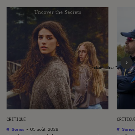
l'Éclaireur fnac">
CRITIQUE
CRITIQU
Séries
•
05 août. 2026
Séries