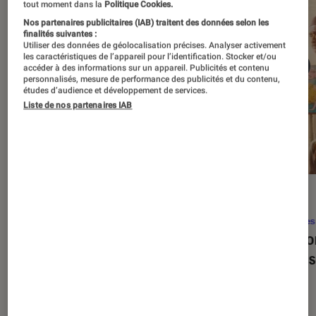
tout moment dans la
Politique Cookies.
Nos partenaires publicitaires (IAB) traitent des données selon les
finalités suivantes :
Utiliser des données de géolocalisation précises. Analyser activement
les caractéristiques de l’appareil pour l’identification. Stocker et/ou
accéder à des informations sur un appareil. Publicités et contenu
personnalisés, mesure de performance des publicités et du contenu,
études d’audience et développement de services.
Liste de nos partenaires IAB
SÉLECTION
ACTU
Séries
•
22 avr. 2026
Séries
Les 100 meilleures séries de tous les
Eupho
temps : le classement ultime
Levins