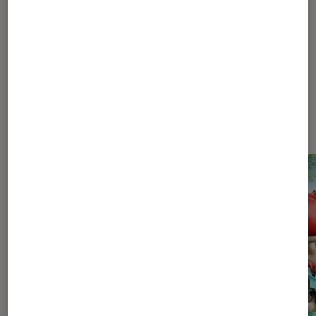
509
510
...
770
900
...
1048
Les plus lus dans Pop Culture