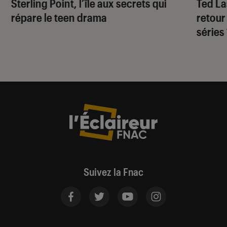
Sterling Point
, l’île aux secrets qui
Ted L
répare le teen drama
retour
séries
Suivez la Fnac