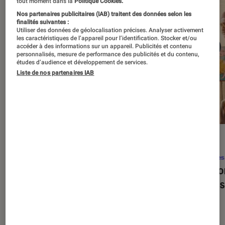
tout moment dans la
Politique Cookies.
Nos partenaires publicitaires (IAB) traitent des données selon les
finalités suivantes :
Utiliser des données de géolocalisation précises. Analyser activement
les caractéristiques de l’appareil pour l’identification. Stocker et/ou
accéder à des informations sur un appareil. Publicités et contenu
personnalisés, mesure de performance des publicités et du contenu,
études d’audience et développement de services.
Liste de nos partenaires IAB
SÉLECTION
ACTU
Séries
•
22 avr. 2026
Séries
Les 100 meilleures séries de tous les
Eupho
temps : le classement ultime
Levins