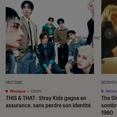
l'Éclaireur fnac">
CRITIQUE
DÉCRYPT
Musique
•
12H20
Séries
THIS & THAT
: Stray Kids gagne en
The S
assurance, sans perdre son identité
sombr
1980