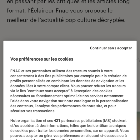
en passant par les critiques et les articles long
format, l’Éclaireur Fnac vous propose le
meilleur de l’actualité pop culture décryptée.
Autour de ce sujet
Continuer sans accepter
Vos préférences sur les cookies
Netflix
Marvel
Nintendo
Disney+
Star 
FNAC et ses partenaires utilisent des traceurs soumis à votre
consentement à des fins publicitaires par exemple pour la création de
profils personnalisés en combinant les données de navigation et les
données liées à votre compte client. Vous pouvez refuser les traceurs
via le lien "continuer sans accepter" à l’exception des cookies
À la une
nécessaires au fonctionnement optimal de nos services notamment
l’aide dans votre navigation sur notre catalogue et la personnalisation
des contenus, l’analyse des performances de notre site, et pour
sécuriser vos transactions.
Notre organisation et ses
421
partenaires publicitaires (IAB) stockent
et/ou accèdent à des informations, telles que les identifiants uniques
de cookies pour traiter les données personnelles, sur un appareil. Vous
pouvez accepter ou gérer vos préférences en cliquant ci-dessous ou à