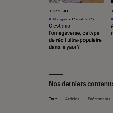
TAGE
DÉCRYPTAGE
D
as
•
01 juil. 2025
Mangas
•
17 août. 2025
avoir sur le
C’est quoi
 en 10 questions
l’omegaverse, ce type
de récit ultra-populaire
dans le yaoï ?
Nos derniers contenu
Tout
Articles
Événéments