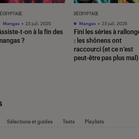
ÉCRYPTAGE
DÉCRYPTAGE
Mangas
•
23 juil. 2025
Mangas
•
23 juil. 2025
Assiste-t-on à la fin des
Fini les séries à rallong
mangas ?
: les shōnens ont
raccourci (et ce n’est
peut-être pas plus mal)
s
Sélections et guides
Tests
Playlists