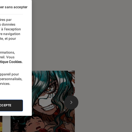
er sans accepter
ires par
es données
 à l’exception
re navigation
te, et pour
ormations,
reil. Vous
tique Cookies.
appareil pour
 personnalisés,
rvices.
ACCEPTE