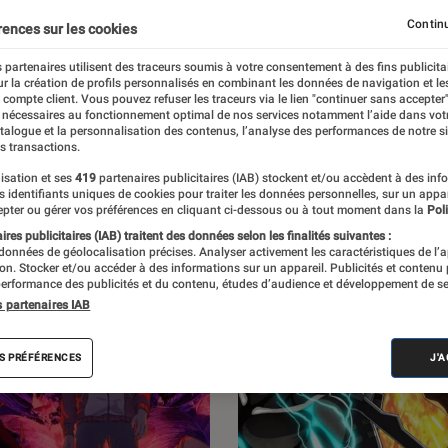
oldorak en 1978 au triomphe de One Piece,
Continu
rences sur les cookies
hemin en France. Avec l’Éclaireur Fnac, ne
 partenaires utilisent des traceurs soumis à votre consentement à des fins publicita
r la création de profils personnalisés en combinant les données de navigation et l
t des sorties manga.
e compte client. Vous pouvez refuser les traceurs via le lien "continuer sans accepter"
 nécessaires au fonctionnement optimal de nos services notamment l’aide dans vot
atalogue et la personnalisation des contenus, l’analyse des performances de notre si
s transactions.
isation et ses
419
partenaires publicitaires (IAB) stockent et/ou accèdent à des inf
es identifiants uniques de cookies pour traiter les données personnelles, sur un appa
pter ou gérer vos préférences en cliquant ci-dessous ou à tout moment dans la
Poli
res publicitaires (IAB) traitent des données selon les finalités suivantes :
 données de géolocalisation précises. Analyser activement les caractéristiques de l’
tion. Stocker et/ou accéder à des informations sur un appareil. Publicités et contenu
erformance des publicités et du contenu, études d’audience et développement de se
s partenaires IAB
S PRÉFÉRENCES
J'