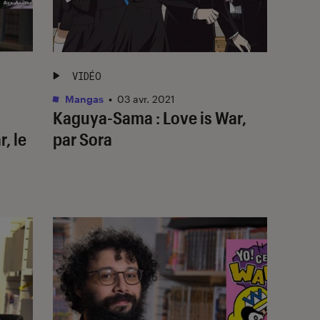
VIDÉO
Mangas
•
03 avr. 2021
Kaguya-Sama : Love is War,
, le
par Sora