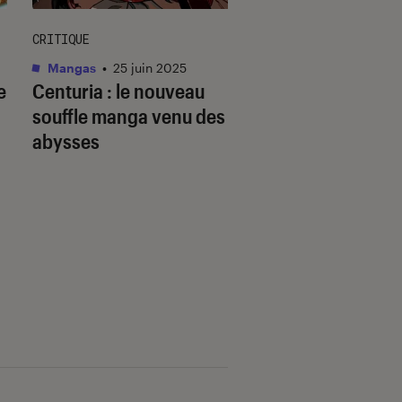
CRITIQUE
DÉCRYPTAGE
Mangas
•
25 juin 2025
Mangas
•
15 juin 202
e
Centuria
: le nouveau
Pourquoi les rom
souffle manga venu des
linguistiques sont
abysses
si populaires au J