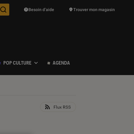
Besoin d’aide
Trouver mon magasin
Des suggestions de produits vont vous être proposées pendant vo
POP CULTURE
AGENDA
Flux RSS