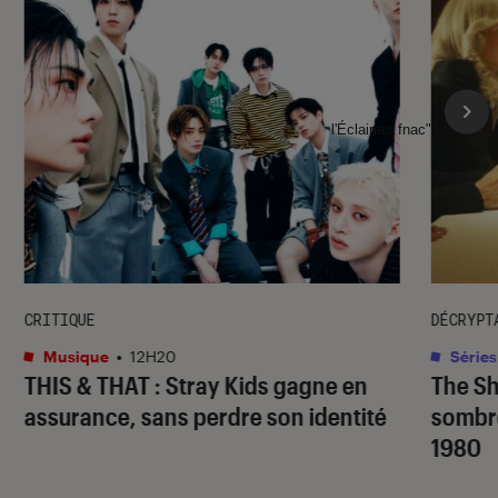
l'Éclaireur fnac">
CRITIQUE
DÉCRYPT
Musique
•
12H20
Séries
THIS & THAT
: Stray Kids gagne en
The S
assurance, sans perdre son identité
sombr
1980