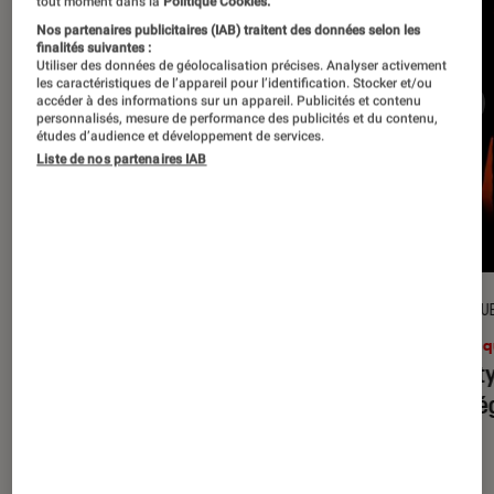
tout moment dans la
Politique Cookies.
Nos partenaires publicitaires (IAB) traitent des données selon les
finalités suivantes :
Utiliser des données de géolocalisation précises. Analyser activement
les caractéristiques de l’appareil pour l’identification. Stocker et/ou
accéder à des informations sur un appareil. Publicités et contenu
personnalisés, mesure de performance des publicités et du contenu,
études d’audience et développement de services.
Liste de nos partenaires IAB
CRITIQUE
CRITIQU
Musique
•
31 juil. 2026
Musiq
Petal
: l’album le plus sombre
Realit
d’Ariana Grande ?
leur l