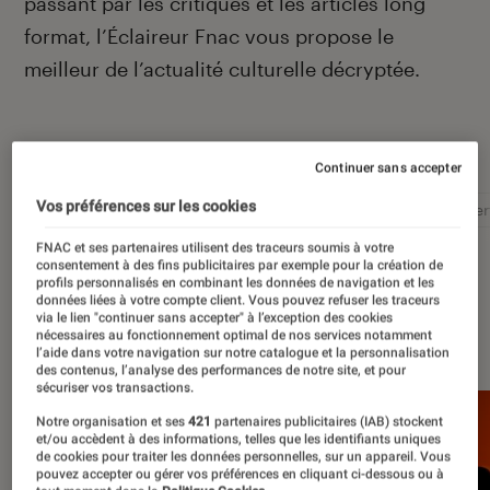
passant par les critiques et les articles long
format, l’Éclaireur Fnac vous propose le
meilleur de l’actualité culturelle décryptée.
Autour de ce sujet
Continuer sans accepter
Vos préférences sur les cookies
Littérature
Film
Roman
Album
Concer
FNAC et ses partenaires utilisent des traceurs soumis à votre
consentement à des fins publicitaires par exemple pour la création de
profils personnalisés en combinant les données de navigation et les
données liées à votre compte client. Vous pouvez refuser les traceurs
via le lien "continuer sans accepter" à l’exception des cookies
À la une
nécessaires au fonctionnement optimal de nos services notamment
l’aide dans votre navigation sur notre catalogue et la personnalisation
des contenus, l’analyse des performances de notre site, et pour
sécuriser vos transactions.
Notre organisation et ses
421
partenaires publicitaires (IAB) stockent
et/ou accèdent à des informations, telles que les identifiants uniques
de cookies pour traiter les données personnelles, sur un appareil. Vous
pouvez accepter ou gérer vos préférences en cliquant ci-dessous ou à