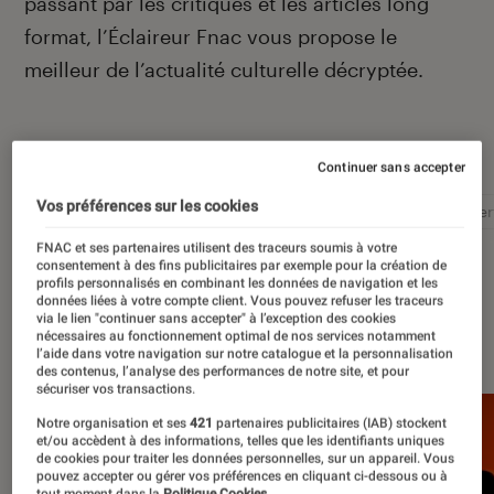
passant par les critiques et les articles long
format, l’Éclaireur Fnac vous propose le
meilleur de l’actualité culturelle décryptée.
Autour de ce sujet
Continuer sans accepter
Vos préférences sur les cookies
Littérature
Film
Roman
Album
Concer
FNAC et ses partenaires utilisent des traceurs soumis à votre
consentement à des fins publicitaires par exemple pour la création de
profils personnalisés en combinant les données de navigation et les
données liées à votre compte client. Vous pouvez refuser les traceurs
via le lien "continuer sans accepter" à l’exception des cookies
À la une
nécessaires au fonctionnement optimal de nos services notamment
l’aide dans votre navigation sur notre catalogue et la personnalisation
des contenus, l’analyse des performances de notre site, et pour
sécuriser vos transactions.
Notre organisation et ses
421
partenaires publicitaires (IAB) stockent
et/ou accèdent à des informations, telles que les identifiants uniques
de cookies pour traiter les données personnelles, sur un appareil. Vous
pouvez accepter ou gérer vos préférences en cliquant ci-dessous ou à
tout moment dans la
Politique Cookies.