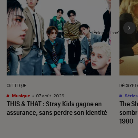
l'Éclaireur fnac">
CRITIQUE
DÉCRYPT
Musique
•
07 août. 2026
Séries
THIS & THAT
: Stray Kids gagne en
The S
assurance, sans perdre son identité
sombr
1980