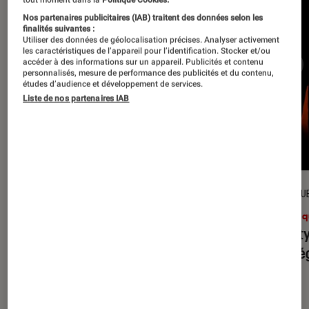
Nos partenaires publicitaires (IAB) traitent des données selon les
finalités suivantes :
Utiliser des données de géolocalisation précises. Analyser activement
les caractéristiques de l’appareil pour l’identification. Stocker et/ou
accéder à des informations sur un appareil. Publicités et contenu
personnalisés, mesure de performance des publicités et du contenu,
études d’audience et développement de services.
Liste de nos partenaires IAB
CRITIQUE
CRITIQU
Musique
•
31 juil. 2026
Musiq
Petal
: l’album le plus sombre
Realit
d’Ariana Grande ?
leur l