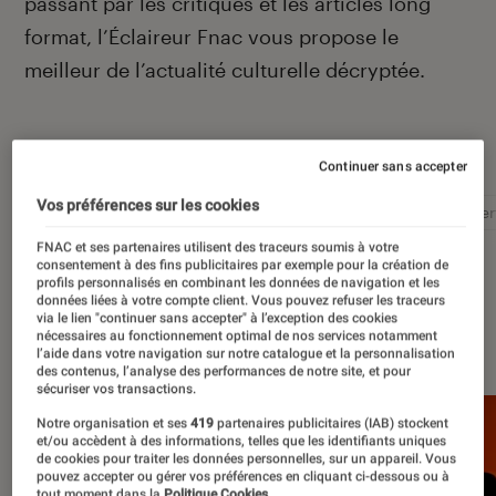
passant par les critiques et les articles long
format, l’Éclaireur Fnac vous propose le
meilleur de l’actualité culturelle décryptée.
Autour de ce sujet
Continuer sans accepter
Vos préférences sur les cookies
Littérature
Film
Roman
Album
Concer
FNAC et ses partenaires utilisent des traceurs soumis à votre
consentement à des fins publicitaires par exemple pour la création de
profils personnalisés en combinant les données de navigation et les
données liées à votre compte client. Vous pouvez refuser les traceurs
via le lien "continuer sans accepter" à l’exception des cookies
À la une
nécessaires au fonctionnement optimal de nos services notamment
l’aide dans votre navigation sur notre catalogue et la personnalisation
des contenus, l’analyse des performances de notre site, et pour
sécuriser vos transactions.
Notre organisation et ses
419
partenaires publicitaires (IAB) stockent
et/ou accèdent à des informations, telles que les identifiants uniques
de cookies pour traiter les données personnelles, sur un appareil. Vous
pouvez accepter ou gérer vos préférences en cliquant ci-dessous ou à
tout moment dans la
Politique Cookies.