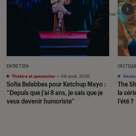
l'Éclaireur fnac">
ENTRETIEN
CRITIQU
Théâtre et spectacles
•
06 août. 2026
Séries
Sofia Belabbes pour
Ketchup Mayo
:
The S
“Depuis que j’ai 8 ans, je sais que je
la sér
veux devenir humoriste”
l’été ?