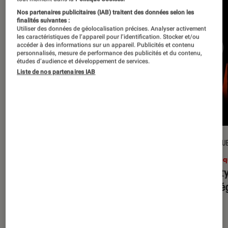
Nos partenaires publicitaires (IAB) traitent des données selon les
finalités suivantes :
Utiliser des données de géolocalisation précises. Analyser activement
les caractéristiques de l’appareil pour l’identification. Stocker et/ou
accéder à des informations sur un appareil. Publicités et contenu
personnalisés, mesure de performance des publicités et du contenu,
études d’audience et développement de services.
Liste de nos partenaires IAB
CRITIQUE
CRITIQU
Musique
•
31 juil. 2026
Musiq
Petal
: l’album le plus sombre
Realit
d’Ariana Grande ?
leur l