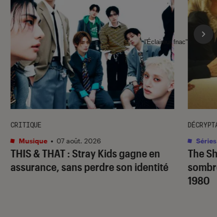
l'Éclaireur fnac">
CRITIQUE
DÉCRYPT
Musique
•
07 août. 2026
Séries
THIS & THAT
: Stray Kids gagne en
The S
assurance, sans perdre son identité
sombr
1980