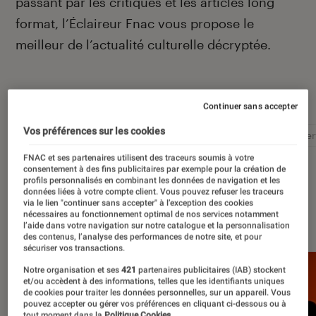
passant par les critiques et les articles long
format, l’Éclaireur Fnac vous propose le
meilleur de l’actualité culturelle décryptée.
Autour de ce sujet
Continuer sans accepter
Vos préférences sur les cookies
Littérature
Film
Roman
Album
Concer
FNAC et ses partenaires utilisent des traceurs soumis à votre
consentement à des fins publicitaires par exemple pour la création de
profils personnalisés en combinant les données de navigation et les
données liées à votre compte client. Vous pouvez refuser les traceurs
via le lien "continuer sans accepter" à l’exception des cookies
À la une
nécessaires au fonctionnement optimal de nos services notamment
l’aide dans votre navigation sur notre catalogue et la personnalisation
des contenus, l’analyse des performances de notre site, et pour
sécuriser vos transactions.
Notre organisation et ses
421
partenaires publicitaires (IAB) stockent
et/ou accèdent à des informations, telles que les identifiants uniques
de cookies pour traiter les données personnelles, sur un appareil. Vous
pouvez accepter ou gérer vos préférences en cliquant ci-dessous ou à
tout moment dans la
Politique Cookies.