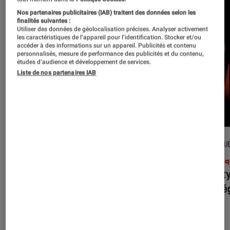
Nos partenaires publicitaires (IAB) traitent des données selon les
finalités suivantes :
Utiliser des données de géolocalisation précises. Analyser activement
les caractéristiques de l’appareil pour l’identification. Stocker et/ou
accéder à des informations sur un appareil. Publicités et contenu
personnalisés, mesure de performance des publicités et du contenu,
études d’audience et développement de services.
Liste de nos partenaires IAB
CRITIQUE
CRITIQU
Musique
•
31 juil. 2026
Musiq
Petal
: l’album le plus sombre
Realit
d’Ariana Grande ?
leur l