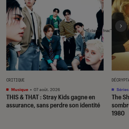
l'Éclaireur fnac">
CRITIQUE
DÉCRYPT
Musique
•
07 août. 2026
Séries
THIS & THAT
: Stray Kids gagne en
The S
assurance, sans perdre son identité
sombr
1980