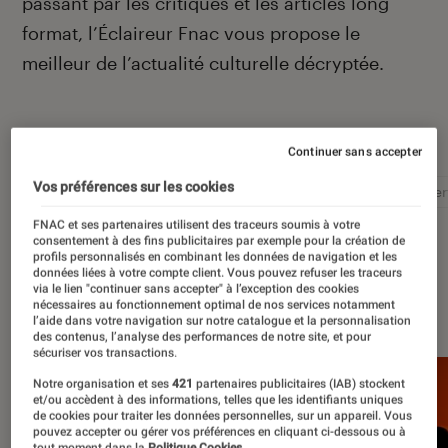
passant par les critiques et les articles long
format, l’Éclaireur Fnac vous propose le
meilleur de l’actualité culturelle décryptée.
Autour de ce sujet
Continuer sans accepter
Vos préférences sur les cookies
Littérature
Film
Roman
Album
Concer
FNAC et ses partenaires utilisent des traceurs soumis à votre
consentement à des fins publicitaires par exemple pour la création de
profils personnalisés en combinant les données de navigation et les
données liées à votre compte client. Vous pouvez refuser les traceurs
via le lien "continuer sans accepter" à l’exception des cookies
À la une
nécessaires au fonctionnement optimal de nos services notamment
l’aide dans votre navigation sur notre catalogue et la personnalisation
des contenus, l’analyse des performances de notre site, et pour
sécuriser vos transactions.
Notre organisation et ses
421
partenaires publicitaires (IAB) stockent
et/ou accèdent à des informations, telles que les identifiants uniques
de cookies pour traiter les données personnelles, sur un appareil. Vous
pouvez accepter ou gérer vos préférences en cliquant ci-dessous ou à
tout moment dans la
Politique Cookies.