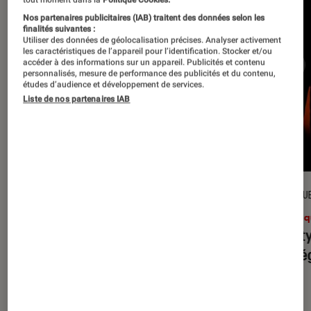
Nos partenaires publicitaires (IAB) traitent des données selon les
finalités suivantes :
Utiliser des données de géolocalisation précises. Analyser activement
les caractéristiques de l’appareil pour l’identification. Stocker et/ou
accéder à des informations sur un appareil. Publicités et contenu
personnalisés, mesure de performance des publicités et du contenu,
études d’audience et développement de services.
Liste de nos partenaires IAB
CRITIQUE
CRITIQU
Musique
•
31 juil. 2026
Musiq
Petal
: l’album le plus sombre
Realit
d’Ariana Grande ?
leur l