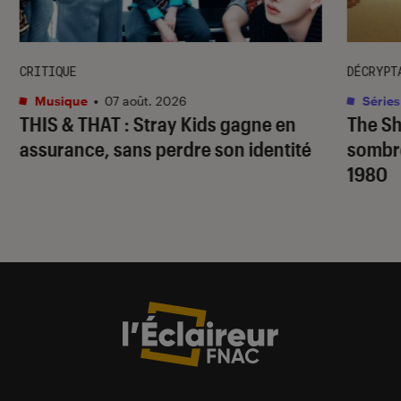
CRITIQUE
DÉCRYPT
Musique
•
07 août. 2026
Séries
THIS & THAT
: Stray Kids gagne en
The S
assurance, sans perdre son identité
sombr
1980