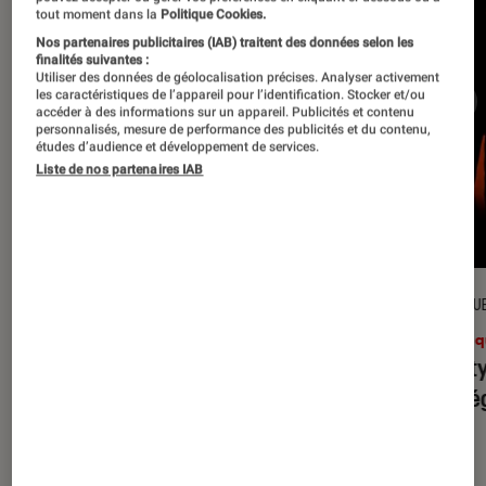
tout moment dans la
Politique Cookies.
Nos partenaires publicitaires (IAB) traitent des données selon les
finalités suivantes :
Utiliser des données de géolocalisation précises. Analyser activement
les caractéristiques de l’appareil pour l’identification. Stocker et/ou
accéder à des informations sur un appareil. Publicités et contenu
personnalisés, mesure de performance des publicités et du contenu,
études d’audience et développement de services.
Liste de nos partenaires IAB
CRITIQUE
CRITIQU
Musique
•
31 juil. 2026
Musiq
Petal
: l’album le plus sombre
Realit
d’Ariana Grande ?
leur l