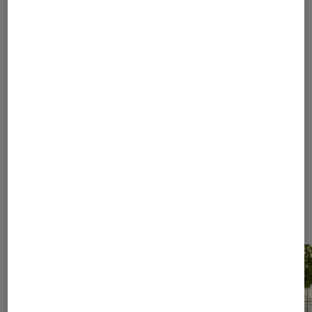
1
...
70
...
140
141
142
143
144
...
150
155
165
190
240
340
540
940
...
1160
Les plus lus dans Culture