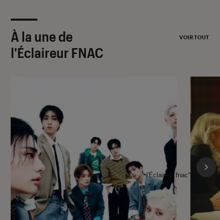
À la une de
VOIR TOUT
l'Éclaireur FNAC
l'Éclaireur fnac">