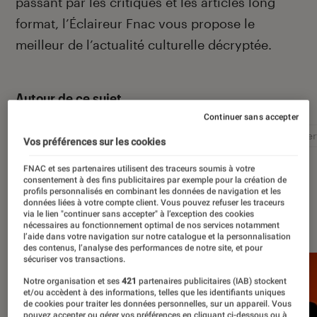
passant par les critiques et les articles long
format, l’Éclaireur Fnac vous propose le
meilleur de l’actualité culturelle décryptée.
Autour de ce sujet
Continuer sans accepter
Littérature
Film
Roman
Album
Concer
Vos préférences sur les cookies
FNAC et ses partenaires utilisent des traceurs soumis à votre
consentement à des fins publicitaires par exemple pour la création de
profils personnalisés en combinant les données de navigation et les
données liées à votre compte client. Vous pouvez refuser les traceurs
À la une
via le lien "continuer sans accepter" à l’exception des cookies
nécessaires au fonctionnement optimal de nos services notamment
l’aide dans votre navigation sur notre catalogue et la personnalisation
des contenus, l’analyse des performances de notre site, et pour
sécuriser vos transactions.
Notre organisation et ses
421
partenaires publicitaires (IAB) stockent
et/ou accèdent à des informations, telles que les identifiants uniques
de cookies pour traiter les données personnelles, sur un appareil. Vous
pouvez accepter ou gérer vos préférences en cliquant ci-dessous ou à